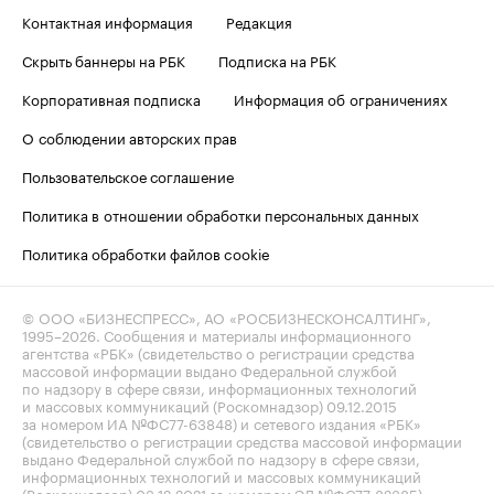
Контактная информация
Редакция
Скрыть баннеры на РБК
Подписка на РБК
Корпоративная подписка
Информация об ограничениях
О соблюдении авторских прав
Пользовательское соглашение
Политика в отношении обработки персональных данных
Политика обработки файлов cookie
© ООО «БИЗНЕСПРЕСС», АО «РОСБИЗНЕСКОНСАЛТИНГ»,
1995–2026
. Сообщения и материалы информационного
агентства «РБК» (свидетельство о регистрации средства
массовой информации выдано Федеральной службой
по надзору в сфере связи, информационных технологий
и массовых коммуникаций (Роскомнадзор) 09.12.2015
за номером ИА №ФС77-63848) и сетевого издания «РБК»
(свидетельство о регистрации средства массовой информации
выдано Федеральной службой по надзору в сфере связи,
информационных технологий и массовых коммуникаций
(Роскомнадзор) 03.12.2021 за номером ЭЛ №ФС77-82385)