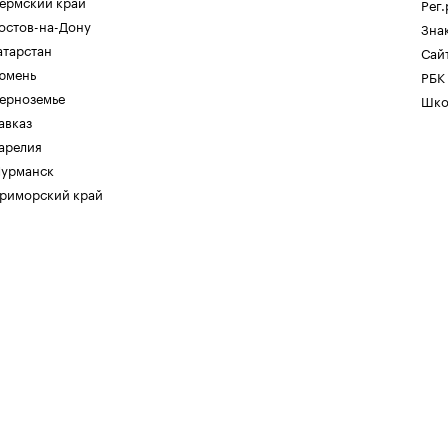
ермский край
Рег
остов-на-Дону
Зна
атарстан
Сайт
юмень
РБК
ерноземье
Шко
авказ
арелия
урманск
риморский край