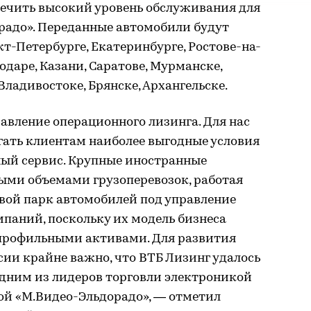
печить высокий уровень обслуживания для
орадо». Переданные автомобили будут
кт-Петербурге, Екатеринбурге, Ростове-на-
нодаре, Казани, Саратове, Мурманске,
Владивостоке, Брянске, Архангельске.
авление операционного лизинга. Для нас
гать клиентам наиболее выгодные условия
ный сервис. Крупные иностранные
ыми объемами грузоперевозок, работая
свой парк автомобилей под управление
паний, поскольку их модель бизнеса
епрофильными активами. Для развития
сии крайне важно, что ВТБ Лизинг удалось
одним из лидеров торговли электроникой
ой «М.Видео-Эльдорадо», — отметил