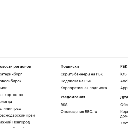
овости регионов
Подписки
РБК
катеринбург
Скрыть баннеры на РБК
iOS
овосибирск
Подписка на РБК
And
мск
Корпоративная подписка
AppG
ашкортостан
Уведомления
Дру
ологда
RSS
Обл
алининград
Оповещения RBC.ru
Кор
раснодарский край
дом
ижний Новгород
Хос