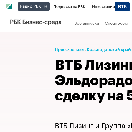
Подписка на РБК
Инвестиции
Телеканал
РБК Вино
Спорт
Школ
Все выпуски
Спецпроект
Визионеры
Национальные проекты
Исследования
Кредитные рейтинги
Пресс-релизы
⁠,
Краснодарский край
Спецпроекты
Проверка контрагентов
ВТБ Лизинг
Рынок наличной валюты
Эльдорадо
сделку на
ВТБ Лизинг и Группа 