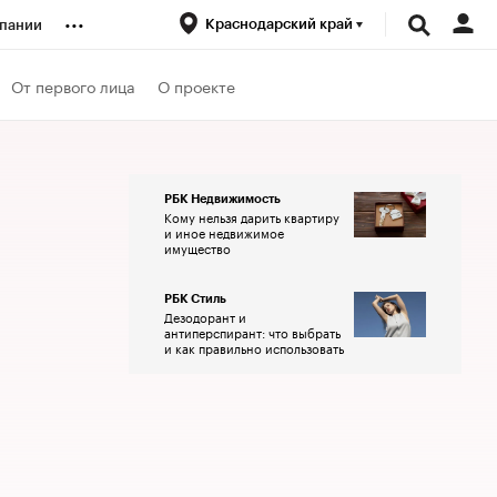
...
Краснодарский край
пании
ренды
От первого лица
О проекте
луб
РБК Недвижимость
Кому нельзя дарить квартиру
ансы
и иное недвижимое
имущество
РБК Стиль
Дезодорант и
антиперспирант: что выбрать
и как правильно использовать