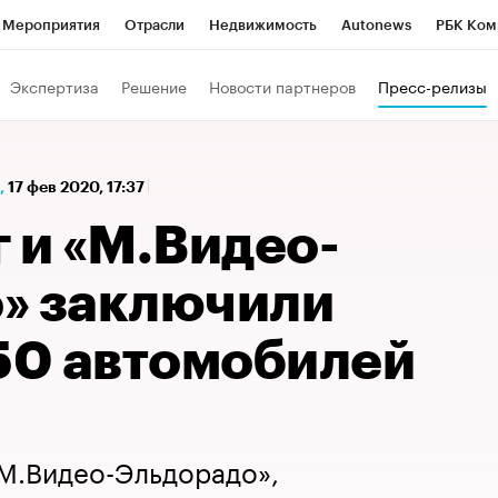
Мероприятия
Отрасли
Недвижимость
Autonews
РБК Ком
а управления РБК
РБК Образование
РБК Курсы
РБК Life
Т
Экспертиза
Решение
Новости партнеров
Пресс-релизы
Город
Стиль
Крипто
РБК Бизнес-среда
Дискуссионный к
Франшизы
Газета
Спецпроекты СПб
Конференции СПб
,
17 фев 2020, 17:37
Политика
Экономика
Бизнес
Технологии и медиа
Фин
 и «М.Видео-
» заключили
 50 автомобилей
«М.Видео-Эльдорадо»,