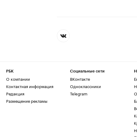
РБК
Социальные сети
Н
О компании
ВКонтакте
Е
Контактная информация
Одноклассники
Н
Редакция
Telegram
О
Размещение рекламы
Б
В
К
К
Н