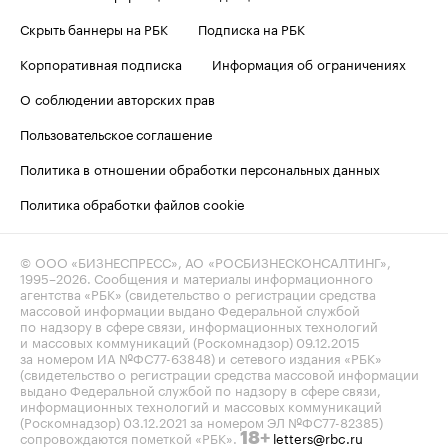
Скрыть баннеры на РБК
Подписка на РБК
Корпоративная подписка
Информация об ограничениях
О соблюдении авторских прав
Пользовательское соглашение
Политика в отношении обработки персональных данных
Политика обработки файлов cookie
© ООО «БИЗНЕСПРЕСС», АО «РОСБИЗНЕСКОНСАЛТИНГ»,
1995–2026
. Сообщения и материалы информационного
агентства «РБК» (свидетельство о регистрации средства
массовой информации выдано Федеральной службой
по надзору в сфере связи, информационных технологий
и массовых коммуникаций (Роскомнадзор) 09.12.2015
за номером ИА №ФС77-63848) и сетевого издания «РБК»
(свидетельство о регистрации средства массовой информации
выдано Федеральной службой по надзору в сфере связи,
информационных технологий и массовых коммуникаций
(Роскомнадзор) 03.12.2021 за номером ЭЛ №ФС77-82385)
сопровождаются пометкой «РБК».
letters@rbc.ru
18+