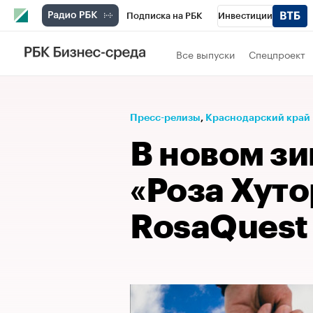
Подписка на РБК
Инвестиции
Телеканал
РБК Вино
Спорт
Школ
Все выпуски
Спецпроект
Визионеры
Национальные проекты
Исследования
Кредитные рейтинги
Пресс-релизы
⁠,
Краснодарский край
Спецпроекты
Проверка контрагентов
В новом зи
Рынок наличной валюты
«Роза Хуто
RosaQuest