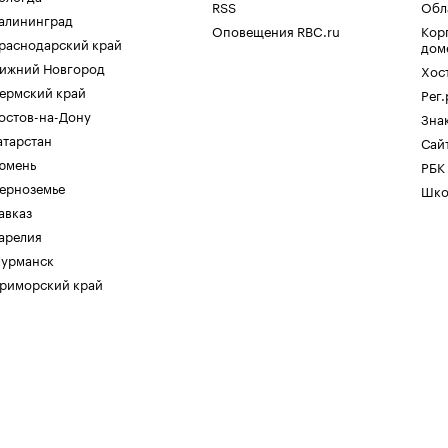
RSS
Обл
алининград
Оповещения RBC.ru
Кор
раснодарский край
дом
ижний Новгород
Хос
ермский край
Рег
остов-на-Дону
Зна
атарстан
Сайт
юмень
РБК
ерноземье
Шко
авказ
арелия
урманск
риморский край