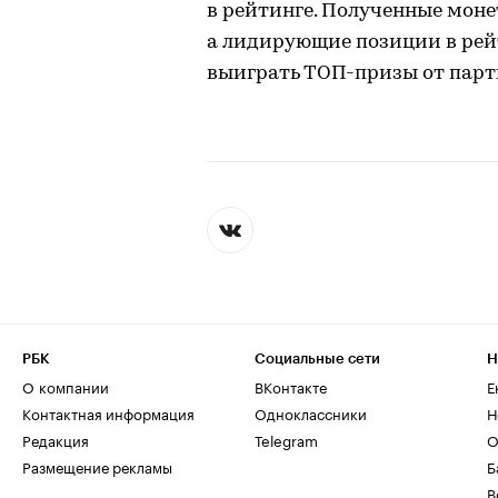
в рейтинге. Полученные моне
а лидирующие позиции в рей
выиграть ТОП-призы от парт
РБК
Социальные сети
Н
О компании
ВКонтакте
Е
Контактная информация
Одноклассники
Н
Редакция
Telegram
О
Размещение рекламы
Б
В