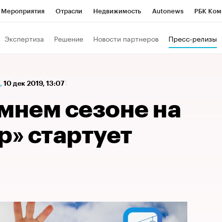
Мероприятия
Отрасли
Недвижимость
Autonews
РБК Ком
а управления РБК
РБК Образование
РБК Курсы
РБК Life
Т
Экспертиза
Решение
Новости партнеров
Пресс-релизы
Город
Стиль
Крипто
РБК Бизнес-среда
Дискуссионный к
Франшизы
Газета
Спецпроекты СПб
Конференции СПб
,
10 дек 2019, 13:07
Политика
Экономика
Бизнес
Технологии и медиа
Фин
мнем сезоне на
р» стартует