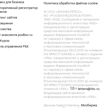
ако для бизнеса
Политика обработки файлов cookie
поративный регистратор
енов
© ООО «БИЗНЕСПРЕСС»,
АО «РОСБИЗНЕСКОНСАЛТИНГ»,
тинг сайтов
1995–2026
. Сообщения и материалы
.решения
информационного агентства «РБК»
(свидетельство о регистрации
комства
средства массовой информации
 знакомств podbor.ru
выдано Федеральной службой
по надзору в сфере связи,
 Курсы
информационных технологий
ла управления РБК
и массовых коммуникаций
(Роскомнадзор) 09.12.2015 за номером
ИА №ФС77-63848) и сетевого издания
«РБК» (свидетельство о регистрации
средства массовой информации
выдано Федеральной службой
по надзору в сфере связи,
информационных технологий
и массовых коммуникаций
(Роскомнадзор) 03.12.2021 за номером
ЭЛ №ФС77-82385) сопровождаются
пометкой «РБК».
letters@rbc.ru
18+
Владельцем сайта является
информационное агентство «РБК».
Данные предоставлены:
Мосбиржа
,