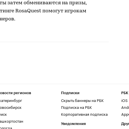
ты затем обмениваются на призы,
тинге RosaQuest помогут игрокам
неров.
овости регионов
Подписки
РБК
катеринбург
Скрыть баннеры на РБК
iOS
овосибирск
Подписка на РБК
And
мск
Корпоративная подписка
AppG
ашкортостан
Уведомления
Дру
ологда