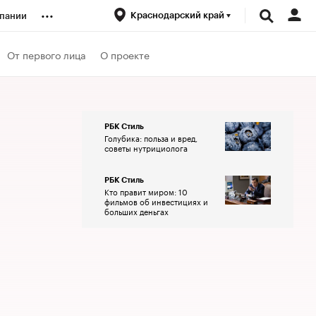
...
Краснодарский край
пании
ренды
От первого лица
О проекте
луб
РБК Стиль
Голубика: польза и вред,
ансы
советы нутрициолога
РБК Стиль
Кто правит миром: 10
фильмов об инвестициях и
больших деньгах