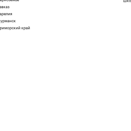
Шко
авказ
арелия
урманск
риморский край