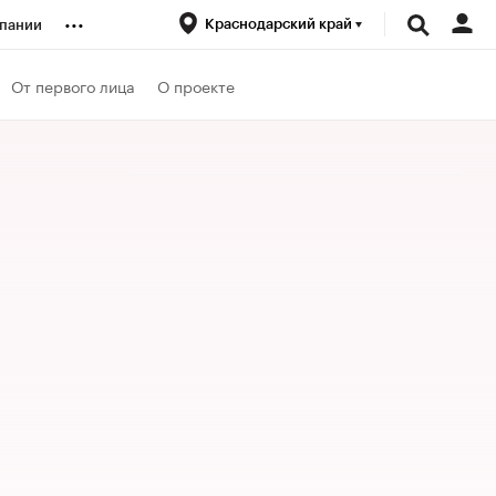
...
Краснодарский край
пании
ренды
От первого лица
О проекте
луб
ансы