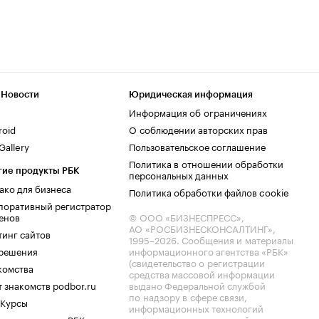
 Новости
Юридическая информация
Информация об ограничениях
roid
О соблюдении авторских прав
allery
Пользовательское соглашение
Политика в отношении обработки
гие продукты РБК
персональных данных
ако для бизнеса
Политика обработки файлов cookie
поративный регистратор
енов
© ООО «БИЗНЕСПРЕСС»,
АО «РОСБИЗНЕСКОНСАЛТИНГ»,
тинг сайтов
1995–2026
. Сообщения и материалы
.решения
информационного агентства «РБК»
(свидетельство о регистрации
комства
средства массовой информации
 знакомств podbor.ru
выдано Федеральной службой
по надзору в сфере связи,
 Курсы
информационных технологий