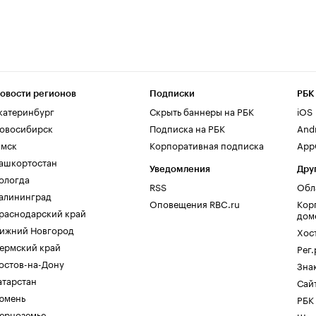
овости регионов
Подписки
РБК
катеринбург
Скрыть баннеры на РБК
iOS
овосибирск
Подписка на РБК
And
мск
Корпоративная подписка
AppG
ашкортостан
Уведомления
Дру
ологда
RSS
Обл
алининград
Оповещения RBC.ru
Кор
раснодарский край
дом
ижний Новгород
Хос
ермский край
Рег
остов-на-Дону
Зна
атарстан
Сайт
юмень
РБК
ерноземье