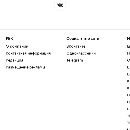
РБК
Социальные сети
Н
О компании
ВКонтакте
Е
Контактная информация
Одноклассники
Н
Редакция
Telegram
О
Размещение рекламы
Б
В
К
К
Н
П
Р
Т
Т
Ч