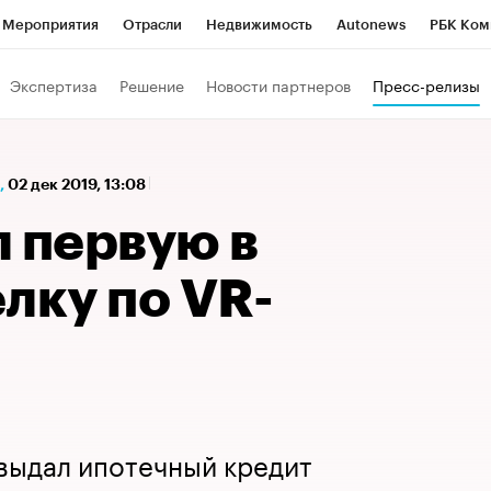
Мероприятия
Отрасли
Недвижимость
Autonews
РБК Ком
а управления РБК
РБК Образование
РБК Курсы
РБК Life
Т
Экспертиза
Решение
Новости партнеров
Пресс-релизы
Город
Стиль
Крипто
РБК Бизнес-среда
Дискуссионный к
Франшизы
Газета
Спецпроекты СПб
Конференции СПб
,
02 дек 2019, 13:08
Политика
Экономика
Бизнес
Технологии и медиа
Фин
 первую в
лку по VR-
выдал ипотечный кредит