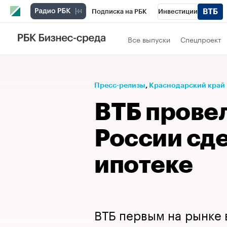
Подписка на РБК
Инвестиции
Телеканал
РБК Вино
Спорт
Школ
Все выпуски
Спецпроект
Визионеры
Национальные проекты
Исследования
Кредитные рейтинги
Пресс-релизы
⁠,
Краснодарский край
Спецпроекты
Проверка контрагентов
ВТБ провел
Рынок наличной валюты
России сде
ипотеке
ВТБ первым на рынке 