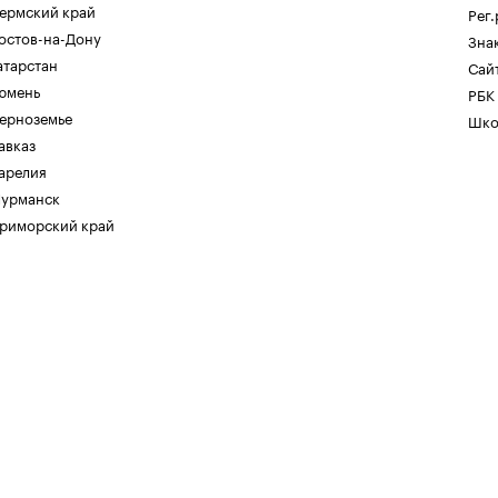
ермский край
Рег
остов-на-Дону
Зна
атарстан
Сайт
юмень
РБК
ерноземье
Шко
авказ
арелия
урманск
риморский край