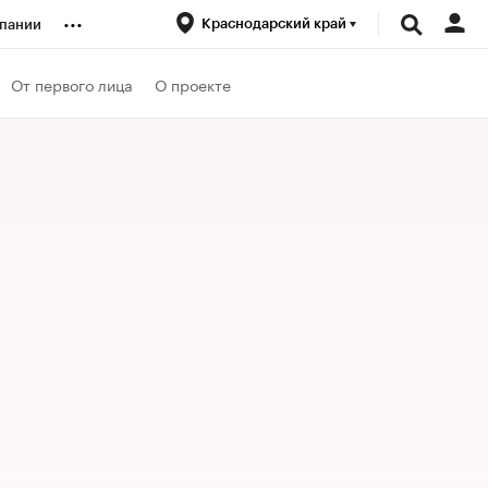
...
Краснодарский край
пании
ренды
От первого лица
О проекте
луб
ансы