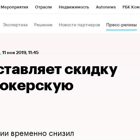
Мероприятия
Отрасли
Недвижимость
Autonews
РБК Ком
а управления РБК
РБК Образование
РБК Курсы
РБК Life
Т
Экспертиза
Решение
Новости партнеров
Пресс-релизы
Город
Стиль
Крипто
РБК Бизнес-среда
Дискуссионный к
Франшизы
Газета
Спецпроекты СПб
Конференции СПб
,
11 ноя 2019, 11:45
Политика
Экономика
Бизнес
Технологии и медиа
Фин
ставляет скидку
рокерскую
ции временно снизил