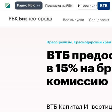
Подписка на РБК
Инвестиции
Телеканал
РБК Вино
Спорт
Школ
Все выпуски
Спецпроект
Визионеры
Национальные проекты
Исследования
Кредитные рейтинги
Пресс-релизы
⁠,
Краснодарский край
Спецпроекты
Проверка контрагентов
ВТБ предо
Рынок наличной валюты
в 15% на б
комиссию
ВТБ Капитал Инвести