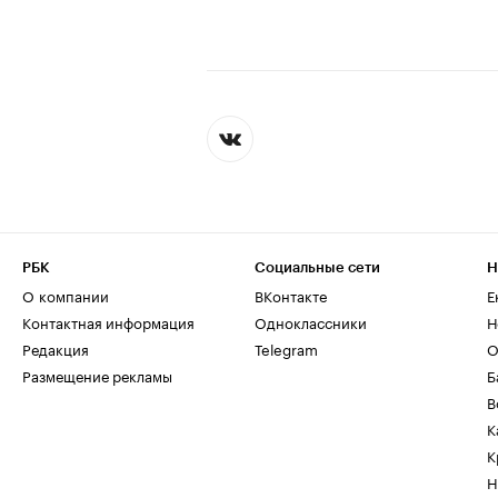
РБК
Социальные сети
Н
О компании
ВКонтакте
Е
Контактная информация
Одноклассники
Н
Редакция
Telegram
О
Размещение рекламы
Б
В
К
К
Н