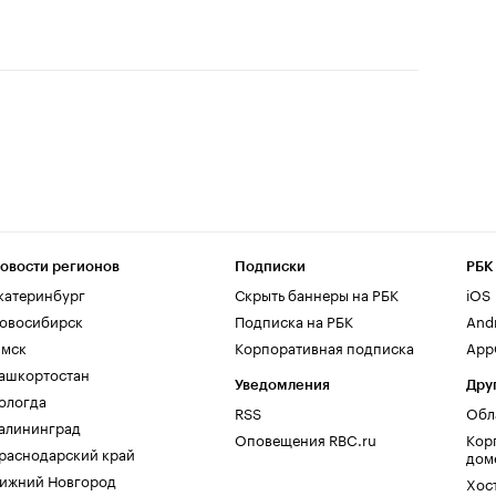
овости регионов
Подписки
РБК
катеринбург
Скрыть баннеры на РБК
iOS
овосибирск
Подписка на РБК
And
мск
Корпоративная подписка
AppG
ашкортостан
Уведомления
Дру
ологда
RSS
Обл
алининград
Оповещения RBC.ru
Кор
раснодарский край
дом
ижний Новгород
Хос