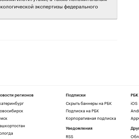
экологической экспертизы федерального
овости регионов
Подписки
РБК
катеринбург
Скрыть баннеры на РБК
iOS
овосибирск
Подписка на РБК
And
мск
Корпоративная подписка
AppG
ашкортостан
Уведомления
Дру
ологда
RSS
Обл