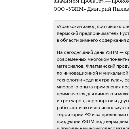
значимом проекте», — проко
ООО «УЗПМ» Дмитрий Пылев
«Уральский завод противоголол
пермский предприниматель Рус
в области зимнего содержания 
На сегодняшний день УЗПМ — к
современных многокомпонентны
материалов. Флагманский проду
по инновационной и уникально
технологии «единая гранула», 
мирового опыта применения пр
применяется для зимнего и меж
и тротуаров, аэропортов и дру
работает и активно используетс
территории РФ и за пределами 
продукции УЗПМ подтверждены
и другими научно-исследовател