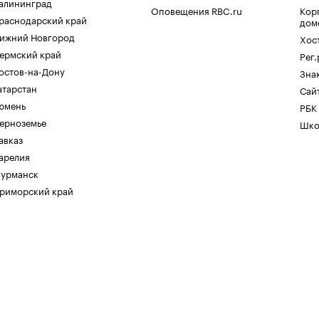
алининград
Оповещения RBC.ru
Кор
раснодарский край
дом
ижний Новгород
Хос
ермский край
Рег
остов-на-Дону
Зна
атарстан
Сайт
юмень
РБК
ерноземье
Шко
авказ
арелия
урманск
риморский край