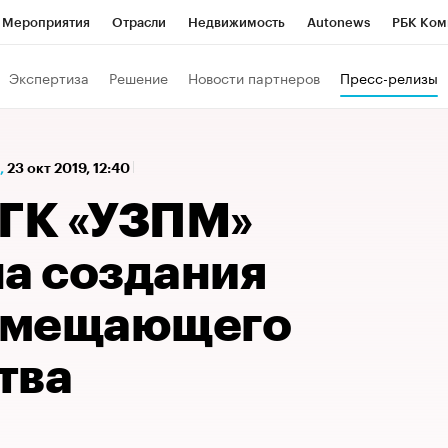
Мероприятия
Отрасли
Недвижимость
Autonews
РБК Ком
а управления РБК
РБК Образование
РБК Курсы
РБК Life
Т
Экспертиза
Решение
Новости партнеров
Пресс-релизы
Город
Стиль
Крипто
РБК Бизнес-среда
Дискуссионный к
Франшизы
Газета
Спецпроекты СПб
Конференции СПб
,
23 окт 2019, 12:40
Политика
Экономика
Бизнес
Технологии и медиа
Фин
 ГК «УЗПМ»
на создания
амещающего
тва