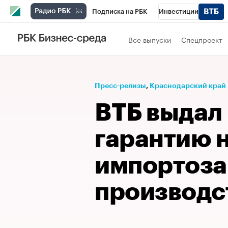
Подписка на РБК
Инвестиции
Телеканал
РБК Вино
Спорт
Школ
Все выпуски
Спецпроект
Визионеры
Национальные проекты
Исследования
Кредитные рейтинги
Пресс-релизы
⁠,
Краснодарский край
Спецпроекты
Проверка контрагентов
ВТБ выдал
Рынок наличной валюты
гарантию 
импортоз
производс