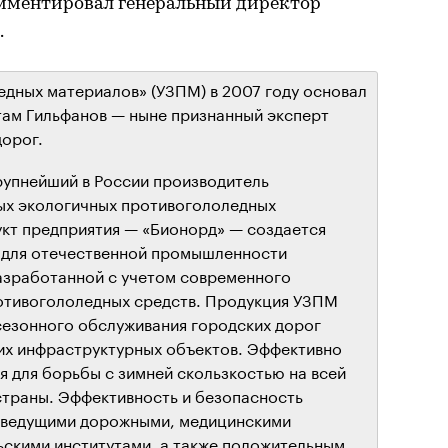
мментировал генеральный директор
.
едных материалов» (УЗПМ) в 2007 году основал
там Гильфанов — ныне признанный эксперт
дорог.
рупнейший в России производитель
х экологичных противогололедных
кт предприятия — «Бионорд» — создается
й для отечественной промышленности
разработанной с учетом современного
отивогололедных средств. Продукция УЗПМ
сезонного обслуживания городских дорог
гих инфраструктурных объектов. Эффективно
я для борьбы с зимней скользкостью на всей
страны. Эффективность и безопасность
 ведущими дорожными, медицинскими
ьскими институтами, а также положительным