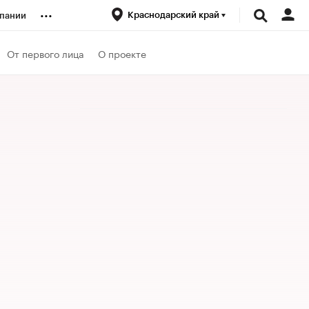
...
Краснодарский край
пании
ренды
От первого лица
О проекте
луб
ансы