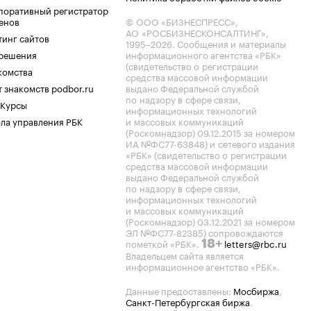
поративный регистратор
енов
© ООО «БИЗНЕСПРЕСС»,
АО «РОСБИЗНЕСКОНСАЛТИНГ»,
тинг сайтов
1995–2026
. Сообщения и материалы
.решения
информационного агентства «РБК»
(свидетельство о регистрации
комства
средства массовой информации
 знакомств podbor.ru
выдано Федеральной службой
по надзору в сфере связи,
 Курсы
информационных технологий
ла управления РБК
и массовых коммуникаций
(Роскомнадзор) 09.12.2015 за номером
ИА №ФС77-63848) и сетевого издания
«РБК» (свидетельство о регистрации
средства массовой информации
выдано Федеральной службой
по надзору в сфере связи,
информационных технологий
и массовых коммуникаций
(Роскомнадзор) 03.12.2021 за номером
ЭЛ №ФС77-82385) сопровождаются
пометкой «РБК».
letters@rbc.ru
18+
Владельцем сайта является
информационное агентство «РБК».
Данные предоставлены:
Мосбиржа
,
Санкт-Петербургская биржа
.