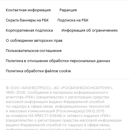
Контактная информация
Редакция
Скрыть баннеры на РБК
Подписка на РБК
Корпоративная подписка
Информация об ограничениях
О соблюдении авторских прав
Пользовательское соглашение
Политика в отношении обработки персональных данных
Политика обработки файлов cookie
© ООО «БИЗНЕСПРЕСС», АО «РОСБИЗНЕСКОНСАЛТИНГ»,
1995–2026
. Сообщения и материалы информационного
агентства «РБК» (свидетельство о регистрации средства
массовой информации выдано Федеральной службой
по надзору в сфере связи, информационных технологий
и массовых коммуникаций (Роскомнадзор) 09.12.2015
за номером ИА №ФС77-63848) и сетевого издания «РБК»
(свидетельство о регистрации средства массовой информации
выдано Федеральной службой по надзору в сфере связи,
информационных технологий и массовых коммуникаций