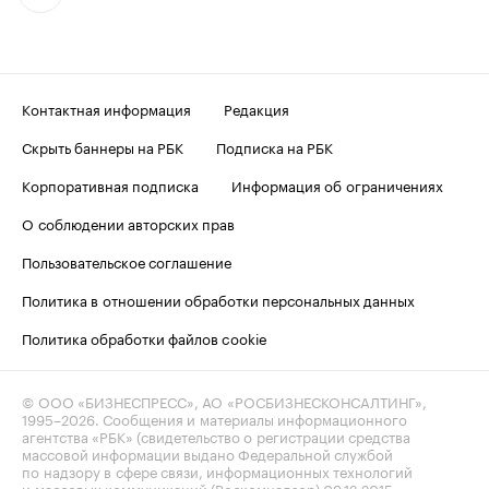
Контактная информация
Редакция
Скрыть баннеры на РБК
Подписка на РБК
Корпоративная подписка
Информация об ограничениях
О соблюдении авторских прав
Пользовательское соглашение
Политика в отношении обработки персональных данных
Политика обработки файлов cookie
© ООО «БИЗНЕСПРЕСС», АО «РОСБИЗНЕСКОНСАЛТИНГ»,
1995–2026
. Сообщения и материалы информационного
агентства «РБК» (свидетельство о регистрации средства
массовой информации выдано Федеральной службой
по надзору в сфере связи, информационных технологий
и массовых коммуникаций (Роскомнадзор) 09.12.2015