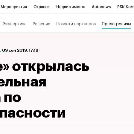
Мероприятия
Отрасли
Недвижимость
Autonews
РБК Ком
а управления РБК
РБК Образование
РБК Курсы
РБК Life
Т
Экспертиза
Решение
Новости партнеров
Пресс-релизы
Город
Стиль
Крипто
РБК Бизнес-среда
Дискуссионный к
Франшизы
Газета
Спецпроекты СПб
Конференции СПб
,
09 сен 2019, 17:19
Политика
Экономика
Бизнес
Технологии и медиа
Фин
е» открылась
ельная
 по
пасности