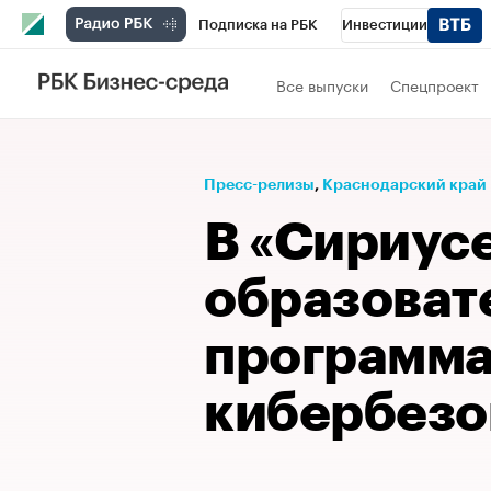
Подписка на РБК
Инвестиции
Телеканал
РБК Вино
Спорт
Школ
Все выпуски
Спецпроект
Визионеры
Национальные проекты
Исследования
Кредитные рейтинги
Пресс-релизы
⁠,
Краснодарский край
Спецпроекты
Проверка контрагентов
В «Сириус
Рынок наличной валюты
образоват
программа
кибербезо