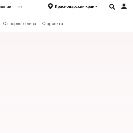
...
Краснодарский край
пании
ренды
От первого лица
О проекте
луб
ансы