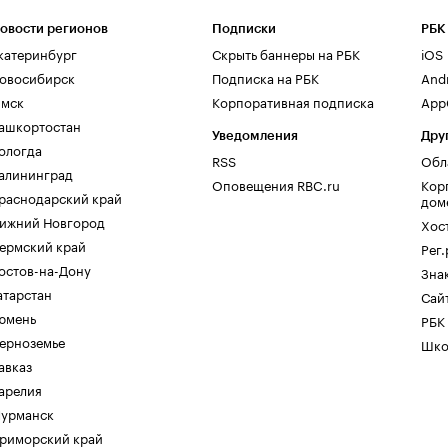
овости регионов
Подписки
РБК
катеринбург
Скрыть баннеры на РБК
iOS
овосибирск
Подписка на РБК
And
мск
Корпоративная подписка
AppG
ашкортостан
Уведомления
Дру
ологда
RSS
Обл
алининград
Оповещения RBC.ru
Кор
раснодарский край
дом
ижний Новгород
Хос
ермский край
Рег
остов-на-Дону
Зна
атарстан
Сайт
юмень
РБК
ерноземье
Шко
авказ
арелия
урманск
риморский край