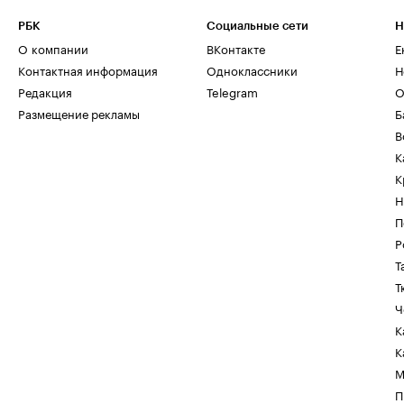
РБК
Социальные сети
Н
О компании
ВКонтакте
Е
Контактная информация
Одноклассники
Н
Редакция
Telegram
О
Размещение рекламы
Б
В
К
К
Н
П
Р
Т
Т
Ч
К
К
М
П