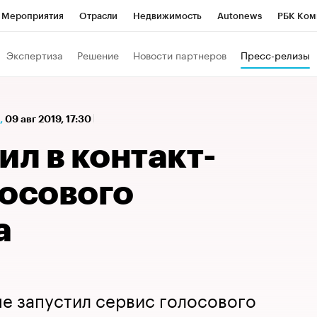
Мероприятия
Отрасли
Недвижимость
Autonews
РБК Ком
а управления РБК
РБК Образование
РБК Курсы
РБК Life
Т
Экспертиза
Решение
Новости партнеров
Пресс-релизы
Город
Стиль
Крипто
РБК Бизнес-среда
Дискуссионный к
Франшизы
Газета
Спецпроекты СПб
Конференции СПб
,
09 авг 2019, 17:30
Политика
Экономика
Бизнес
Технологии и медиа
Фин
ил в контакт-
лосового
а
е запустил сервис голосового