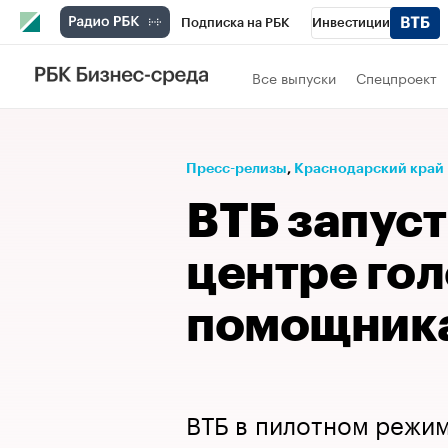
Подписка на РБК
Инвестиции
Телеканал
РБК Вино
Спорт
Школ
Все выпуски
Спецпроект
Визионеры
Национальные проекты
Исследования
Кредитные рейтинги
Пресс-релизы
⁠,
Краснодарский край
Спецпроекты
Проверка контрагентов
ВТБ запуст
Рынок наличной валюты
центре го
помощник
ВТБ в пилотном режим