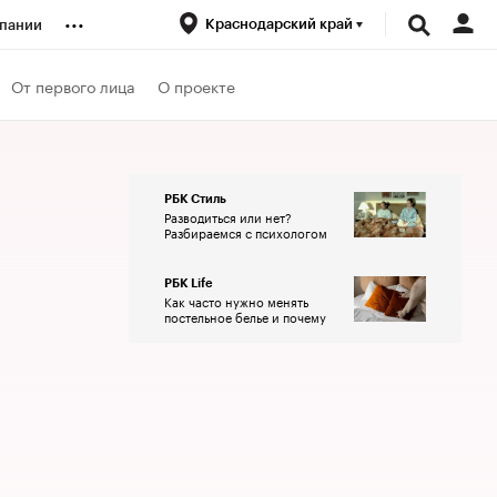
...
Краснодарский край
пании
ренды
От первого лица
О проекте
луб
РБК Стиль
Разводиться или нет?
ансы
Разбираемся с психологом
РБК Life
Как часто нужно менять
постельное белье и почему