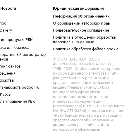
 Новости
Юридическая информация
Информация об ограничениях
roid
О соблюдении авторских прав
allery
Пользовательское соглашение
Политика в отношении обработки
гие продукты РБК
персональных данных
ако для бизнеса
Политика обработки файлов cookie
поративный регистратор
енов
© ООО «БИЗНЕСПРЕСС»,
АО «РОСБИЗНЕСКОНСАЛТИНГ»,
тинг сайтов
1995–2026
. Сообщения и материалы
.решения
информационного агентства «РБК»
(свидетельство о регистрации
комства
средства массовой информации
 знакомств podbor.ru
выдано Федеральной службой
по надзору в сфере связи,
 Курсы
информационных технологий
ла управления РБК
и массовых коммуникаций
(Роскомнадзор) 09.12.2015 за номером
ИА №ФС77-63848) и сетевого издания
«РБК» (свидетельство о регистрации
средства массовой информации
выдано Федеральной службой
по надзору в сфере связи,