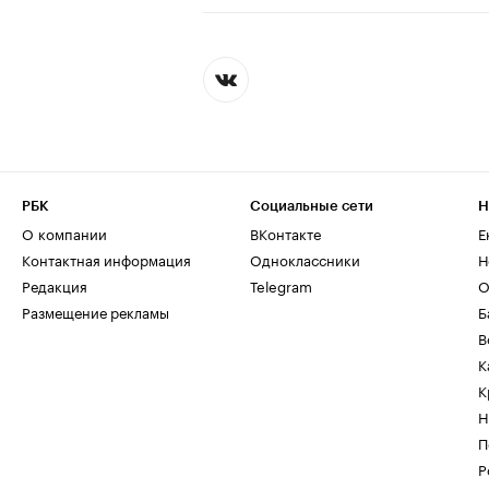
РБК
Социальные сети
Н
О компании
ВКонтакте
Е
Контактная информация
Одноклассники
Н
Редакция
Telegram
О
Размещение рекламы
Б
В
К
К
Н
П
Р