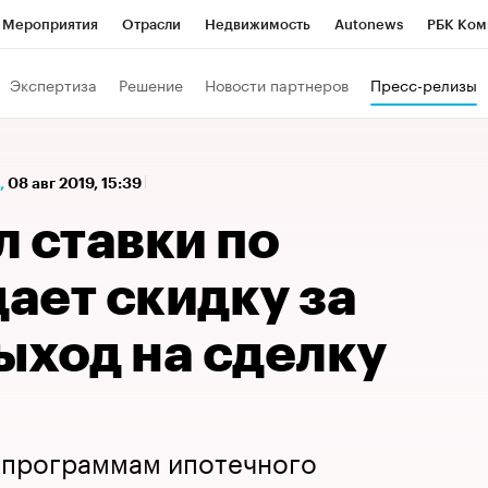
Мероприятия
Отрасли
Недвижимость
Autonews
РБК Ком
а управления РБК
РБК Образование
РБК Курсы
РБК Life
Т
Экспертиза
Решение
Новости партнеров
Пресс-релизы
Город
Стиль
Крипто
РБК Бизнес-среда
Дискуссионный к
Франшизы
Газета
Спецпроекты СПб
Конференции СПб
,
08 авг 2019, 15:39
Политика
Экономика
Бизнес
Технологии и медиа
Фин
 ставки по
дает скидку за
ыход на сделку
о программам ипотечного