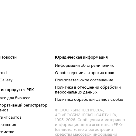
 Новости
Юридическая информация
Информация об ограничениях
roid
О соблюдении авторских прав
allery
Пользовательское соглашение
Политика в отношении обработки
гие продукты РБК
персональных данных
ако для бизнеса
Политика обработки файлов cookie
поративный регистратор
енов
© ООО «БИЗНЕСПРЕСС»,
АО «РОСБИЗНЕСКОНСАЛТИНГ»,
тинг сайтов
1995–2026
. Сообщения и материалы
.решения
информационного агентства «РБК»
(свидетельство о регистрации
комства
средства массовой информации