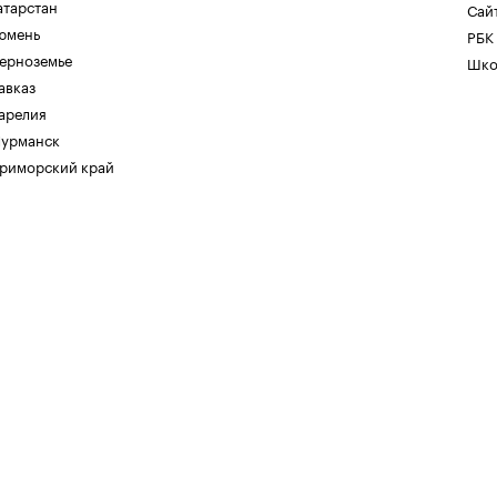
атарстан
Сайт
юмень
РБК
ерноземье
Шко
авказ
арелия
урманск
риморский край