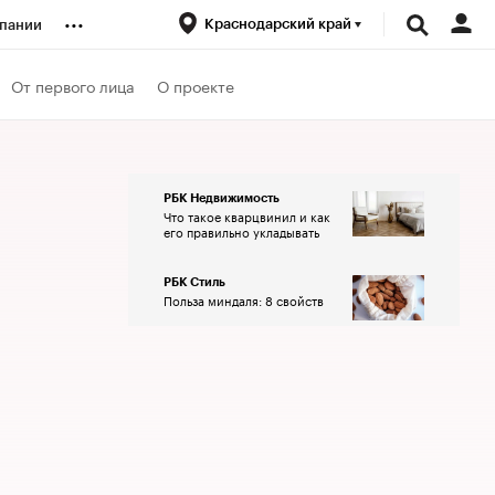
...
Краснодарский край
пании
ренды
От первого лица
О проекте
луб
РБК Недвижимость
Что такое кварцвинил и как
ансы
его правильно укладывать
РБК Стиль
Польза миндаля: 8 свойств