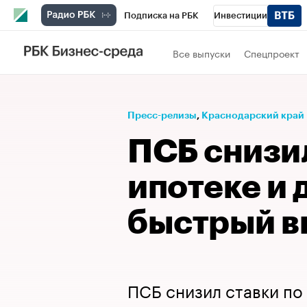
Подписка на РБК
Инвестиции
Телеканал
РБК Вино
Спорт
Школ
Все выпуски
Спецпроект
Визионеры
Национальные проекты
Исследования
Кредитные рейтинги
Пресс-релизы
⁠,
Краснодарский край
Спецпроекты
Проверка контрагентов
ПСБ снизил
Рынок наличной валюты
ипотеке и 
быстрый в
ПСБ снизил ставки п