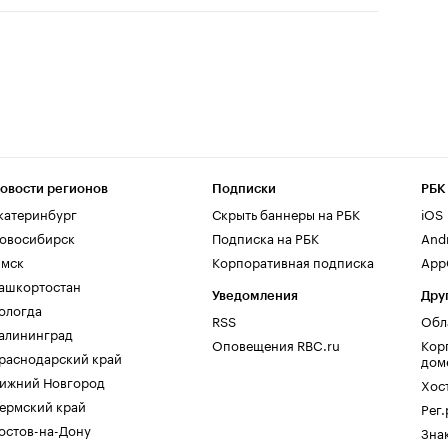
овости регионов
Подписки
РБК
катеринбург
Скрыть баннеры на РБК
iOS
овосибирск
Подписка на РБК
And
мск
Корпоративная подписка
AppG
ашкортостан
Уведомления
Дру
ологда
RSS
Обл
алининград
Оповещения RBC.ru
Кор
раснодарский край
дом
ижний Новгород
Хос
ермский край
Рег
остов-на-Дону
Зна