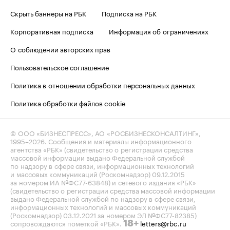
Скрыть баннеры на РБК
Подписка на РБК
Корпоративная подписка
Информация об ограничениях
О соблюдении авторских прав
Пользовательское соглашение
Политика в отношении обработки персональных данных
Политика обработки файлов cookie
© ООО «БИЗНЕСПРЕСС», АО «РОСБИЗНЕСКОНСАЛТИНГ»,
1995–2026
. Сообщения и материалы информационного
агентства «РБК» (свидетельство о регистрации средства
массовой информации выдано Федеральной службой
по надзору в сфере связи, информационных технологий
и массовых коммуникаций (Роскомнадзор) 09.12.2015
за номером ИА №ФС77-63848) и сетевого издания «РБК»
(свидетельство о регистрации средства массовой информации
выдано Федеральной службой по надзору в сфере связи,
информационных технологий и массовых коммуникаций
(Роскомнадзор) 03.12.2021 за номером ЭЛ №ФС77-82385)
сопровождаются пометкой «РБК».
letters@rbc.ru
18+