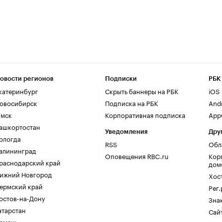
овости регионов
Подписки
РБК
катеринбург
Скрыть баннеры на РБК
iOS
овосибирск
Подписка на РБК
And
мск
Корпоративная подписка
AppG
ашкортостан
Уведомления
Дру
ологда
RSS
Обл
алининград
Оповещения RBC.ru
Кор
раснодарский край
дом
ижний Новгород
Хос
ермский край
Рег
остов-на-Дону
Зна
атарстан
Сайт
юмень