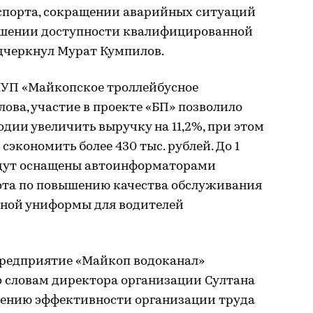
нспорта, сокращении аварийных ситуаций
ышении доступности квалифицированной
дчеркнул Мурат Кумпилов.
УП «Майкопское троллейбусное
ова, участие в проекте «БП» позволило
дии увеличить выручку на 11,2%, при этом
сэкономить более 430 тыс. рублей. До 1
удут оснащены автоинформаторами
абота по повышению качества обслуживания
иной униформы для водителей
предприятие «Майкоп водоканал»
По словам директора организации Султана
шению эффективности организации труда