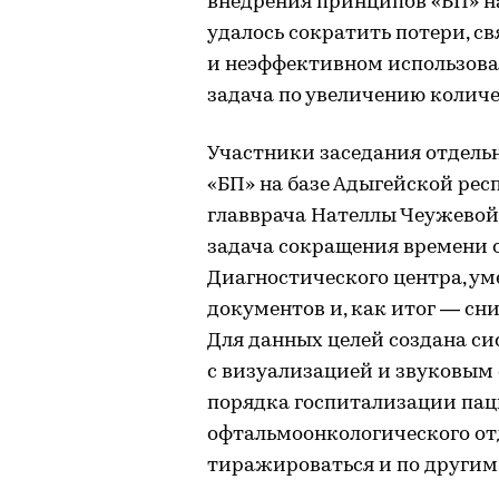
внедрения принципов «БП» н
удалось сократить потери, 
и неэффективном использован
задача по увеличению колич
Участники заседания отдель
«БП» на базе Адыгейской ре
главврача Нателлы Чеужевой,
задача сокращения времени 
Диагностического центра, у
документов и, как итог — сн
Для данных целей создана с
с визуализацией и звуковым
порядка госпитализации пац
офтальмоонкологического от
тиражироваться и по другим