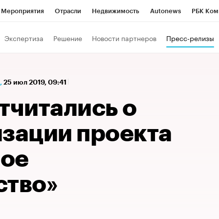
Мероприятия
Отрасли
Недвижимость
Autonews
РБК Ком
а управления РБК
РБК Образование
РБК Курсы
РБК Life
Т
Экспертиза
Решение
Новости партнеров
Пресс-релизы
Город
Стиль
Крипто
РБК Бизнес-среда
Дискуссионный к
Франшизы
Газета
Спецпроекты СПб
Конференции СПб
,
25 июл 2019, 09:41
Политика
Экономика
Бизнес
Технологии и медиа
Фин
тчитались о
изации проекта
вое
ство»