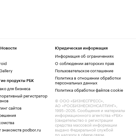
 Новости
Юридическая информация
Информация об ограничениях
roid
О соблюдении авторских прав
allery
Пользовательское соглашение
Политика в отношении обработки
гие продукты РБК
персональных данных
ако для бизнеса
Политика обработки файлов cookie
поративный регистратор
енов
© ООО «БИЗНЕСПРЕСС»,
АО «РОСБИЗНЕСКОНСАЛТИНГ»,
тинг сайтов
1995–2026
. Сообщения и материалы
.решения
информационного агентства «РБК»
(свидетельство о регистрации
комства
средства массовой информации
 знакомств podbor.ru
выдано Федеральной службой
по надзору в сфере связи,