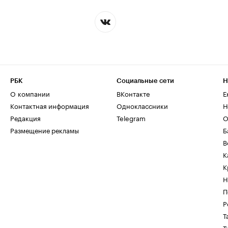
РБК
Социальные сети
Н
О компании
ВКонтакте
Е
Контактная информация
Одноклассники
Н
Редакция
Telegram
О
Размещение рекламы
Б
В
К
К
Н
П
Р
Т
Т