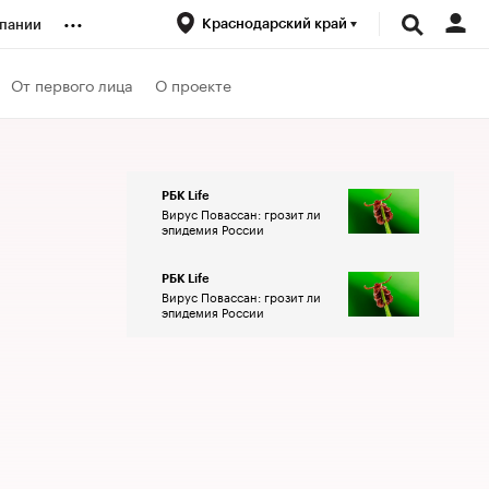
...
Краснодарский край
пании
ренды
От первого лица
О проекте
луб
РБК Life
Вирус Повассан: грозит ли
ансы
эпидемия России
РБК Life
Вирус Повассан: грозит ли
эпидемия России