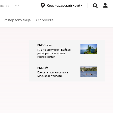
...
Краснодарский край
пании
ренды
От первого лица
О проекте
луб
РБК Стиль
Гид по Иркутску: Байкал,
ансы
декабристы и новая
гастрономия
РБК Life
Где кататься на сапах в
Москве и области