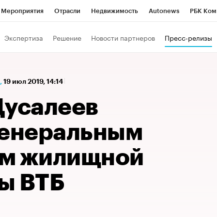
Мероприятия
Отрасли
Недвижимость
Autonews
РБК Ком
а управления РБК
РБК Образование
РБК Курсы
РБК Life
Т
Экспертиза
Решение
Новости партнеров
Пресс-релизы
Город
Стиль
Крипто
РБК Бизнес-среда
Дискуссионный к
Франшизы
Газета
Спецпроекты СПб
Конференции СПб
,
19 июл 2019, 14:14
Политика
Экономика
Бизнес
Технологии и медиа
Фин
Дусалеев
генеральным
ом жилищной
ы ВТБ