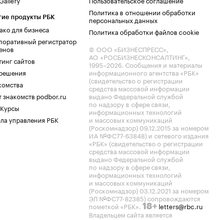
allery
Пользовательское соглашение
Политика в отношении обработки
гие продукты РБК
персональных данных
ако для бизнеса
Политика обработки файлов cookie
поративный регистратор
енов
© ООО «БИЗНЕСПРЕСС»,
АО «РОСБИЗНЕСКОНСАЛТИНГ»,
тинг сайтов
1995–2026
. Сообщения и материалы
.решения
информационного агентства «РБК»
(свидетельство о регистрации
комства
средства массовой информации
 знакомств podbor.ru
выдано Федеральной службой
по надзору в сфере связи,
 Курсы
информационных технологий
ла управления РБК
и массовых коммуникаций
(Роскомнадзор) 09.12.2015 за номером
ИА №ФС77-63848) и сетевого издания
«РБК» (свидетельство о регистрации
средства массовой информации
выдано Федеральной службой
по надзору в сфере связи,
информационных технологий
и массовых коммуникаций
(Роскомнадзор) 03.12.2021 за номером
ЭЛ №ФС77-82385) сопровождаются
пометкой «РБК».
letters@rbc.ru
18+
Владельцем сайта является