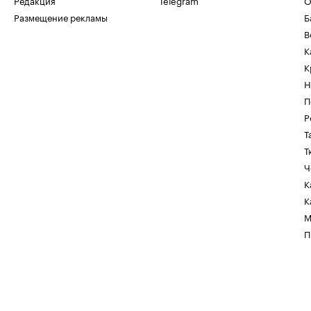
Редакция
Telegram
О
Размещение рекламы
Б
В
К
К
Н
П
Р
Т
Т
Ч
К
К
М
П