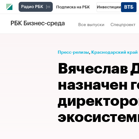
Подписка на РБК
Инвестиции
Телеканал
РБК Вино
Спорт
Школ
Все выпуски
Спецпроект
Визионеры
Национальные проекты
Исследования
Кредитные рейтинги
Пресс-релизы
⁠,
Краснодарский край
Спецпроекты
Проверка контрагентов
Вячеслав 
Рынок наличной валюты
назначен 
директор
экосистем