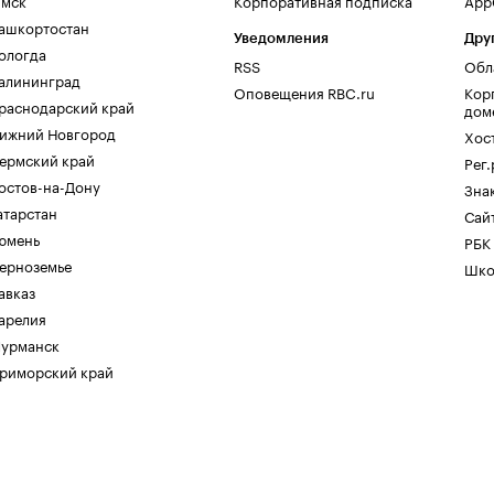
мск
Корпоративная подписка
AppG
ашкортостан
Уведомления
Дру
ологда
RSS
Обл
алининград
Оповещения RBC.ru
Кор
раснодарский край
дом
ижний Новгород
Хос
ермский край
Рег
остов-на-Дону
Зна
атарстан
Сайт
юмень
РБК
ерноземье
Шко
авказ
арелия
урманск
риморский край