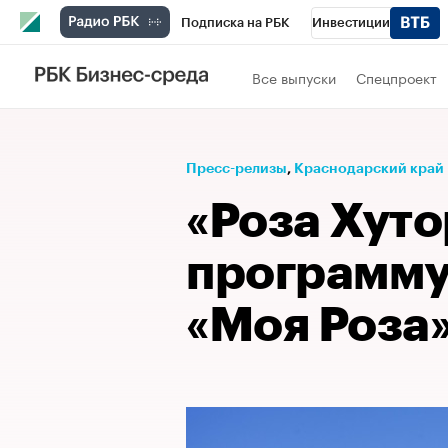
Подписка на РБК
Инвестиции
Телеканал
РБК Вино
Спорт
Школ
Все выпуски
Спецпроект
Визионеры
Национальные проекты
Исследования
Кредитные рейтинги
Пресс-релизы
⁠,
Краснодарский край
Спецпроекты
Проверка контрагентов
«Роза Хуто
Рынок наличной валюты
программу
«Моя Роза