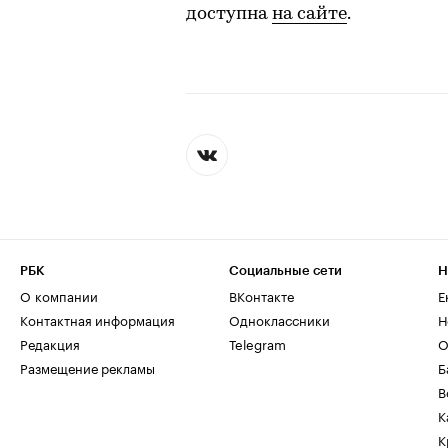
доступна
на сайте
.
РБК
Социальные сети
Н
О компании
ВКонтакте
Е
Контактная информация
Одноклассники
Н
Редакция
Telegram
О
Размещение рекламы
Б
В
К
К