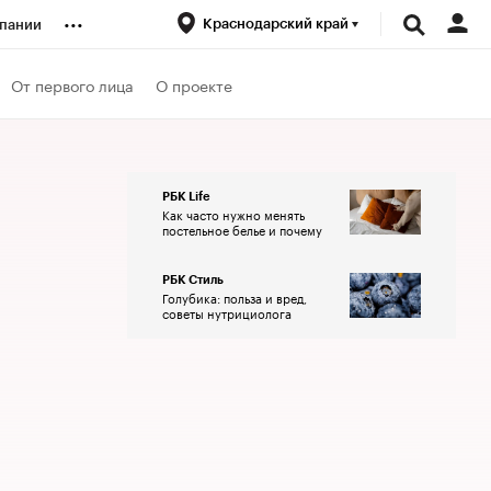
...
Краснодарский край
пании
ренды
От первого лица
О проекте
луб
РБК Life
Как часто нужно менять
ансы
постельное белье и почему
РБК Стиль
Голубика: польза и вред,
советы нутрициолога