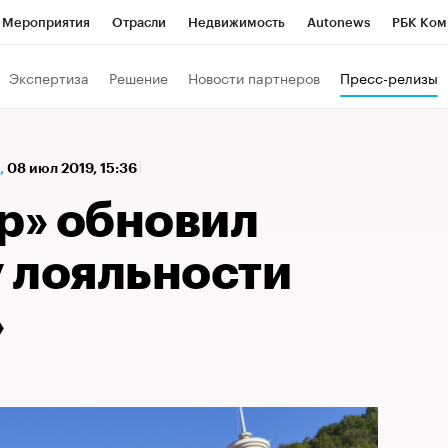
Мероприятия
Отрасли
Недвижимость
Autonews
РБК Ком
а управления РБК
РБК Образование
РБК Курсы
РБК Life
Т
Экспертиза
Решение
Новости партнеров
Пресс-релизы
Город
Стиль
Крипто
РБК Бизнес-среда
Дискуссионный к
Франшизы
Газета
Спецпроекты СПб
Конференции СПб
,
08 июл 2019, 15:36
Политика
Экономика
Бизнес
Технологии и медиа
Фин
р» обновил
 лояльности
»