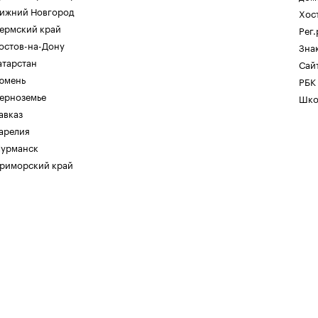
ижний Новгород
Хос
ермский край
Рег
остов-на-Дону
Зна
атарстан
Сайт
юмень
РБК
ерноземье
Шко
авказ
арелия
урманск
риморский край