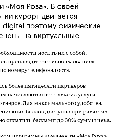
 «Моя Роза». В своей
гии курорт двигается
 digital поэтому физические
енены на виртуальные
еобходимости носить их с собой,
лов производится с использованием
о номеру телефона гостя.
сь более пятидесяти партнеров
лы начисляются не только за услуги
артнеров. Для максимального удобства
 списание баллов доступно при расчетах
жно оплатить баллами до 30% суммы чека.
иком программы лояльности «Моя Роза»