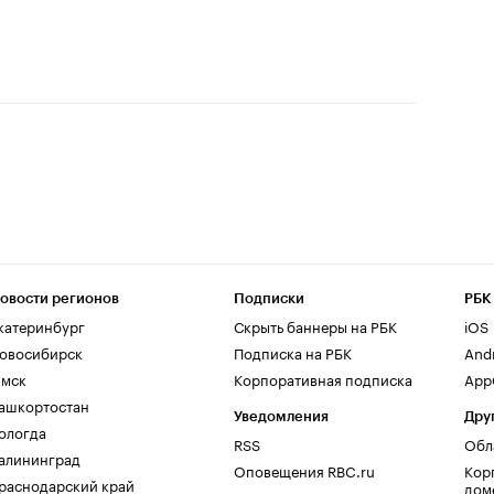
овости регионов
Подписки
РБК
катеринбург
Скрыть баннеры на РБК
iOS
овосибирск
Подписка на РБК
And
мск
Корпоративная подписка
AppG
ашкортостан
Уведомления
Дру
ологда
RSS
Обл
алининград
Оповещения RBC.ru
Кор
раснодарский край
дом