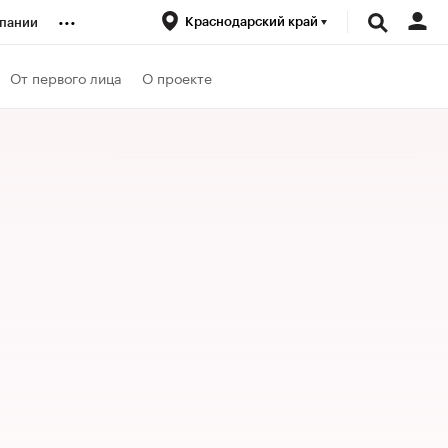
...
Краснодарский край
пании
ренды
От первого лица
О проекте
луб
ансы