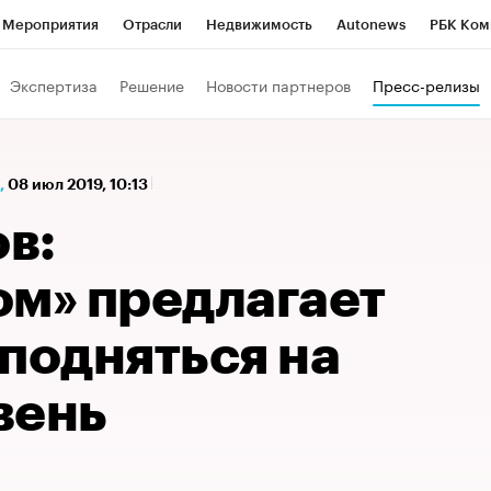
Мероприятия
Отрасли
Недвижимость
Autonews
РБК Ком
а управления РБК
РБК Образование
РБК Курсы
РБК Life
Т
Экспертиза
Решение
Новости партнеров
Пресс-релизы
Город
Стиль
Крипто
РБК Бизнес-среда
Дискуссионный к
Франшизы
Газета
Спецпроекты СПб
Конференции СПб
,
08 июл 2019, 10:13
Политика
Экономика
Бизнес
Технологии и медиа
Фин
в:
ом» предлагает
подняться на
вень