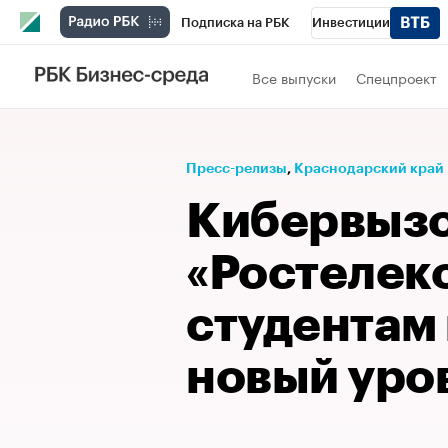
Подписка на РБК
Инвестиции
Телеканал
РБК Вино
Спорт
Школ
Все выпуски
Спецпроект
Визионеры
Национальные проекты
Исследования
Кредитные рейтинги
Пресс-релизы
⁠,
Краснодарский край
Спецпроекты
Проверка контрагентов
Кибервызо
Рынок наличной валюты
«Ростелек
студентам 
новый уро