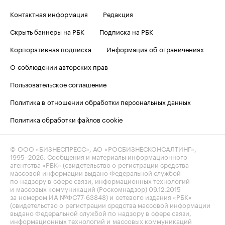
Контактная информация
Редакция
Скрыть баннеры на РБК
Подписка на РБК
Корпоративная подписка
Информация об ограничениях
О соблюдении авторских прав
Пользовательское соглашение
Политика в отношении обработки персональных данных
Политика обработки файлов cookie
© ООО «БИЗНЕСПРЕСС», АО «РОСБИЗНЕСКОНСАЛТИНГ»,
1995–2026
. Сообщения и материалы информационного
агентства «РБК» (свидетельство о регистрации средства
массовой информации выдано Федеральной службой
по надзору в сфере связи, информационных технологий
и массовых коммуникаций (Роскомнадзор) 09.12.2015
за номером ИА №ФС77-63848) и сетевого издания «РБК»
(свидетельство о регистрации средства массовой информации
выдано Федеральной службой по надзору в сфере связи,
информационных технологий и массовых коммуникаций