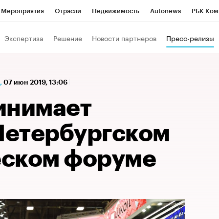
Мероприятия
Отрасли
Недвижимость
Autonews
РБК Ком
а управления РБК
РБК Образование
РБК Курсы
РБК Life
Т
Экспертиза
Решение
Новости партнеров
Пресс-релизы
Город
Стиль
Крипто
РБК Бизнес-среда
Дискуссионный к
Франшизы
Газета
Спецпроекты СПб
Конференции СПб
,
07 июн 2019, 13:06
Политика
Экономика
Бизнес
Технологии и медиа
Фин
инимает
 Петербургском
ском форуме