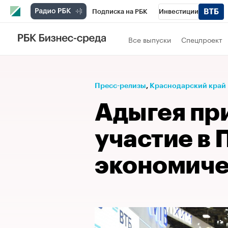
Подписка на РБК
Инвестиции
Телеканал
РБК Вино
Спорт
Школ
Все выпуски
Спецпроект
Визионеры
Национальные проекты
Исследования
Кредитные рейтинги
Пресс-релизы
⁠,
Краснодарский край
Спецпроекты
Проверка контрагентов
Адыгея пр
Рынок наличной валюты
участие в
экономиче