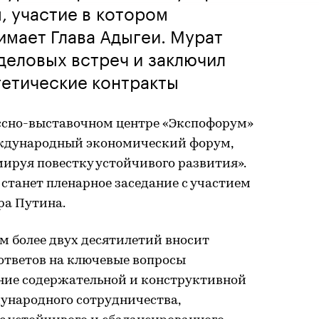
, участие в котором
имает Глава Адыгеи. Мурат
деловых встреч и заключил
гетические контракты
ессно-выставочном центре «Экспофорум»
ждународный экономический форум,
мируя повестку устойчивого развития».
танет пленарное заседание с участием
ра Путина.
м более двух десятилетий вносит
ответов на ключевые вопросы
ние содержательной и конструктивной
ународного сотрудничества,