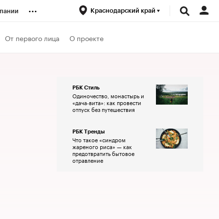
...
Краснодарский край
пании
ренды
От первого лица
О проекте
луб
РБК Стиль
Одиночество, монастырь и
ансы
«дача-вита»: как провести
отпуск без путешествия
РБК Тренды
Что такое «синдром
жареного риса» — как
предотвратить бытовое
отравление