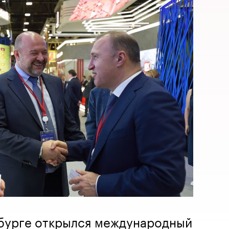
рбурге открылся международный