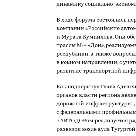
динамику социально-эконом
В ходе форума состоялись пе
компании «Российские автом
и Мурата Кумпилова. Они об
трассы М-4 «Дон», реализуе
республики, а также вопрос
в южном направлении, с уче
развитие транспортной инфр
Как подчеркнул Глава Адыгеи
органов власти региона явля
дорожной инфраструктуры. Д
с федеральными профильным
с АВТОДОРом реализуется ря
развязок возле аула Тугургой 