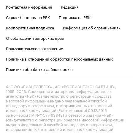
Контактная информация
Редакция
Скрыть баннеры на РБК
Подписка на РБК
Корпоративная подписка
Информация об ограничениях
О соблюдении авторских прав
Пользовательское соглашение
Политика в отношении обработки персональных данных
Политика обработки файлов cookie
© ООО «БИЗНЕСПРЕСС», АО «РОСБИЗНЕСКОНСАЛТИНГ»,
1995–2026
. Сообщения и материалы информационного
агентства «РБК» (свидетельство о регистрации средства
массовой информации выдано Федеральной службой
по надзору в сфере связи, информационных технологий
и массовых коммуникаций (Роскомнадзор) 09.12.2015
за номером ИА №ФС77-63848) и сетевого издания «РБК»
(свидетельство о регистрации средства массовой информации
выдано Федеральной службой по надзору в сфере связи,
информационных технологий и массовых коммуникаций