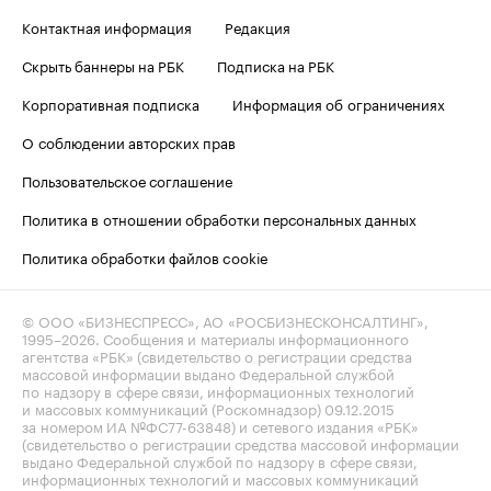
Контактная информация
Редакция
Скрыть баннеры на РБК
Подписка на РБК
Корпоративная подписка
Информация об ограничениях
О соблюдении авторских прав
Пользовательское соглашение
Политика в отношении обработки персональных данных
Политика обработки файлов cookie
© ООО «БИЗНЕСПРЕСС», АО «РОСБИЗНЕСКОНСАЛТИНГ»,
1995–2026
. Сообщения и материалы информационного
агентства «РБК» (свидетельство о регистрации средства
массовой информации выдано Федеральной службой
по надзору в сфере связи, информационных технологий
и массовых коммуникаций (Роскомнадзор) 09.12.2015
за номером ИА №ФС77-63848) и сетевого издания «РБК»
(свидетельство о регистрации средства массовой информации
выдано Федеральной службой по надзору в сфере связи,
информационных технологий и массовых коммуникаций