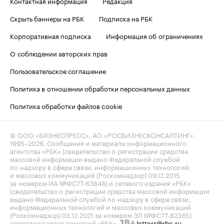
Контактная информация
Редакция
Скрыть баннеры на РБК
Подписка на РБК
Корпоративная подписка
Информация об ограничениях
О соблюдении авторских прав
Пользовательское соглашение
Политика в отношении обработки персональных данных
Политика обработки файлов cookie
© ООО «БИЗНЕСПРЕСС», АО «РОСБИЗНЕСКОНСАЛТИНГ»,
1995–2026
. Сообщения и материалы информационного
агентства «РБК» (свидетельство о регистрации средства
массовой информации выдано Федеральной службой
по надзору в сфере связи, информационных технологий
и массовых коммуникаций (Роскомнадзор) 09.12.2015
за номером ИА №ФС77-63848) и сетевого издания «РБК»
(свидетельство о регистрации средства массовой информации
выдано Федеральной службой по надзору в сфере связи,
информационных технологий и массовых коммуникаций
(Роскомнадзор) 03.12.2021 за номером ЭЛ №ФС77-82385)
сопровождаются пометкой «РБК».
letters@rbc.ru
18+