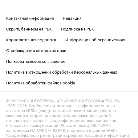
Контактная информация
Редакция
Скрыть баннеры на РБК
Подписка на РБК
Корпоративная подписка
Информация об ограничениях
О соблюдении авторских прав
Пользовательское соглашение
Политика в отношении обработки персональных данных
Политика обработки файлов cookie
© ООО «БИЗНЕСПРЕСС», АО «РОСБИЗНЕСКОНСАЛТИНГ»,
1995–2026
. Сообщения и материалы информационного
агентства «РБК» (свидетельство о регистрации средства
массовой информации выдано Федеральной службой
по надзору в сфере связи, информационных технологий
и массовых коммуникаций (Роскомнадзор) 09.12.2015
за номером ИА №ФС77-63848) и сетевого издания «РБК»
(свидетельство о регистрации средства массовой информации