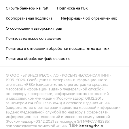
Скрыть баннеры на РБК
Подписка на РБК
Корпоративная подписка
Информация об ограничениях
О соблюдении авторских прав
Пользовательское соглашение
Политика в отношении обработки персональных данных
Политика обработки файлов cookie
© ООО «БИЗНЕСПРЕСС», АО «РОСБИЗНЕСКОНСАЛТИНГ»,
1995–2026
. Сообщения и материалы информационного
агентства «РБК» (свидетельство о регистрации средства
массовой информации выдано Федеральной службой
по надзору в сфере связи, информационных технологий
и массовых коммуникаций (Роскомнадзор) 09.12.2015
за номером ИА №ФС77-63848) и сетевого издания «РБК»
(свидетельство о регистрации средства массовой информации
выдано Федеральной службой по надзору в сфере связи,
информационных технологий и массовых коммуникаций
(Роскомнадзор) 03.12.2021 за номером ЭЛ №ФС77-82385)
сопровождаются пометкой «РБК».
letters@rbc.ru
18+