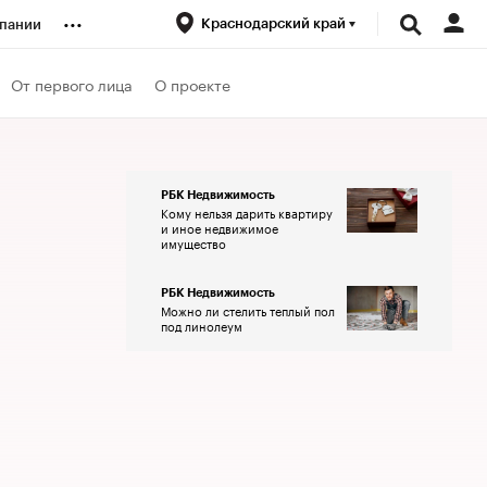
...
Краснодарский край
пании
ренды
От первого лица
О проекте
луб
РБК Недвижимость
Кому нельзя дарить квартиру
ансы
и иное недвижимое
имущество
РБК Недвижимость
Можно ли стелить теплый пол
под линолеум