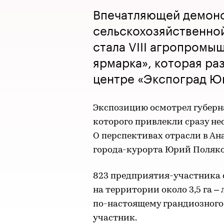
Впечатляющей демон
сельскохозяйственно
стала VIII агропромы
ярмарка», которая ра
центре «Экспоград Ю
Экспозицию осмотрел губерн
которого привлекли сразу не
О перспективах отрасли в Ан
города-курорта Юрий Поляко
823 предприятия-участника с
на территории около 3,5 га –
по-настоящему грандиозного 
участник.