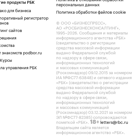
гие продукты РБК
персональных данных
ако для бизнеса
Политика обработки файлов cookie
поративный регистратор
енов
© ООО «БИЗНЕСПРЕСС»,
АО «РОСБИЗНЕСКОНСАЛТИНГ»,
тинг сайтов
1995–2026
. Сообщения и материалы
.решения
информационного агентства «РБК»
(свидетельство о регистрации
комства
средства массовой информации
 знакомств podbor.ru
выдано Федеральной службой
по надзору в сфере связи,
 Курсы
информационных технологий
ла управления РБК
и массовых коммуникаций
(Роскомнадзор) 09.12.2015 за номером
ИА №ФС77-63848) и сетевого издания
«РБК» (свидетельство о регистрации
средства массовой информации
выдано Федеральной службой
по надзору в сфере связи,
информационных технологий
и массовых коммуникаций
(Роскомнадзор) 03.12.2021 за номером
ЭЛ №ФС77-82385) сопровождаются
пометкой «РБК».
letters@rbc.ru
18+
Владельцем сайта является
информационное агентство «РБК».