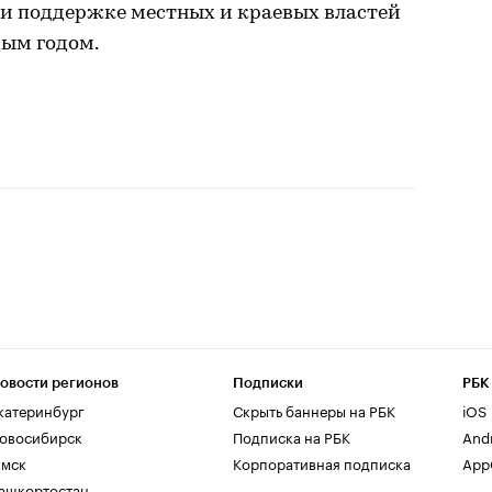
ри поддержке местных и краевых властей
ым годом.
овости регионов
Подписки
РБК
катеринбург
Скрыть баннеры на РБК
iOS
овосибирск
Подписка на РБК
And
мск
Корпоративная подписка
AppG
ашкортостан