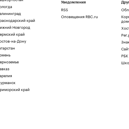
Уведомления
Дру
ологда
RSS
Обл
алининград
Оповещения RBC.ru
Кор
раснодарский край
дом
ижний Новгород
Хос
ермский край
Рег
остов-на-Дону
Зна
атарстан
Сайт
юмень
РБК
ерноземье
Шко
авказ
арелия
урманск
риморский край