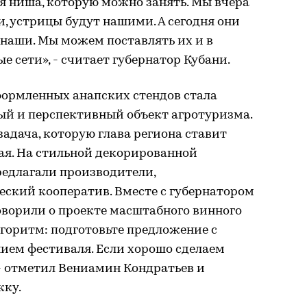
ая ниша, которую можно занять. Мы вчера
и, устрицы будут нашими. А сегодня они
и наши. Мы можем поставлять их и в
ые сети», - считает губернатор Кубани.
ормленных анапских стендов стала
ый и перспективный объект агротуризма.
задача, которую глава региона ставит
я. На стильной декорированной
едлагали производители,
еский кооператив. Вместе с губернатором
оворили о проекте масштабного винного
горитм: подготовьте предложение с
ием фестиваля. Если хорошо сделаем
, - отметил Вениамин Кондратьев и
жку.