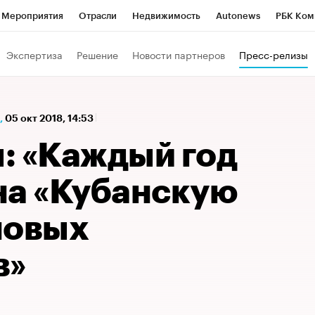
Мероприятия
Отрасли
Недвижимость
Autonews
РБК Ком
а управления РБК
РБК Образование
РБК Курсы
РБК Life
Т
Экспертиза
Решение
Новости партнеров
Пресс-релизы
Город
Стиль
Крипто
РБК Бизнес-среда
Дискуссионный к
Франшизы
Газета
Спецпроекты СПб
Конференции СПб
,
05 окт 2018, 14:53
Политика
Экономика
Бизнес
Технологии и медиа
Фин
: «Каждый год
на «Кубанскую
новых
в»