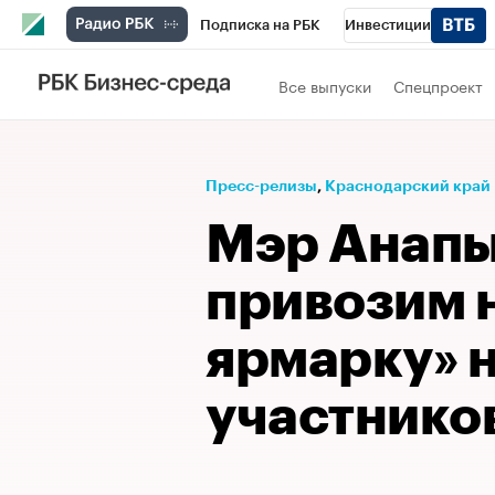
Подписка на РБК
Инвестиции
Телеканал
РБК Вино
Спорт
Школ
Все выпуски
Спецпроект
Визионеры
Национальные проекты
Исследования
Кредитные рейтинги
Пресс-релизы
⁠,
Краснодарский край
Спецпроекты
Проверка контрагентов
Мэр Анапы
Рынок наличной валюты
привозим 
ярмарку» 
участнико