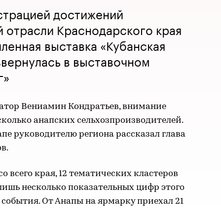
страцией достижений
й отрасли Краснодарского края
шленная выставка «Кубанская
звернулась в выставочном
г»
атор Вениамин Кондратьев, внимание
сколько анапских сельхозпроизводителей.
апе руководителю региона рассказал глава
в.
о всего края, 12 тематических кластеров
 лишь несколько показательных цифр этого
события. От Анапы на ярмарку приехал 21