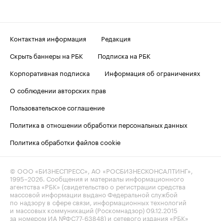
Контактная информация
Редакция
Скрыть баннеры на РБК
Подписка на РБК
Корпоративная подписка
Информация об ограничениях
О соблюдении авторских прав
Пользовательское соглашение
Политика в отношении обработки персональных данных
Политика обработки файлов cookie
© ООО «БИЗНЕСПРЕСС», АО «РОСБИЗНЕСКОНСАЛТИНГ»,
1995–2026
. Сообщения и материалы информационного
агентства «РБК» (свидетельство о регистрации средства
массовой информации выдано Федеральной службой
по надзору в сфере связи, информационных технологий
и массовых коммуникаций (Роскомнадзор) 09.12.2015
за номером ИА №ФС77-63848) и сетевого издания «РБК»