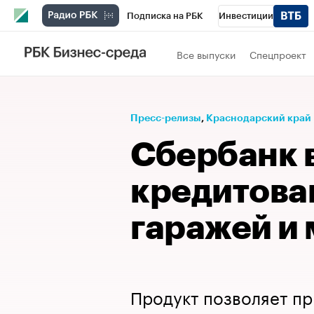
Подписка на РБК
Инвестиции
Телеканал
РБК Вино
Спорт
Школ
Все выпуски
Спецпроект
Визионеры
Национальные проекты
Исследования
Кредитные рейтинги
Пресс-релизы
⁠,
Краснодарский край
Спецпроекты
Проверка контрагентов
Сбербанк 
Рынок наличной валюты
кредитова
гаражей и
Продукт позволяет пр