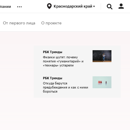
...
Краснодарский край
пании
ренды
От первого лица
О проекте
луб
РБК Тренды
Физики шутят: почему
ансы
понятия «гуманитарий» и
«технарь» устарели
РБК Тренды
Откуда берутся
предубеждения и как с ними
бороться