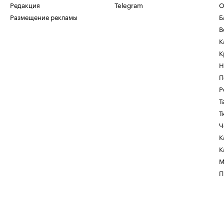
Редакция
Telegram
О
Размещение рекламы
Б
В
К
К
Н
П
Р
Т
Т
Ч
К
К
М
П