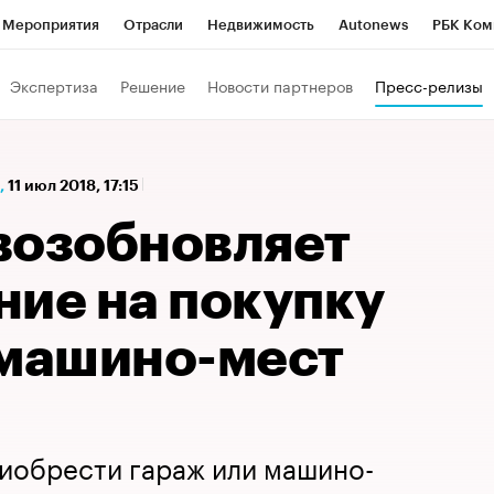
Мероприятия
Отрасли
Недвижимость
Autonews
РБК Ком
а управления РБК
РБК Образование
РБК Курсы
РБК Life
Т
Экспертиза
Решение
Новости партнеров
Пресс-релизы
Город
Стиль
Крипто
РБК Бизнес-среда
Дискуссионный к
Франшизы
Газета
Спецпроекты СПб
Конференции СПб
,
11 июл 2018, 17:15
Политика
Экономика
Бизнес
Технологии и медиа
Фин
возобновляет
ние на покупку
 машино-мест
иобрести гараж или машино-