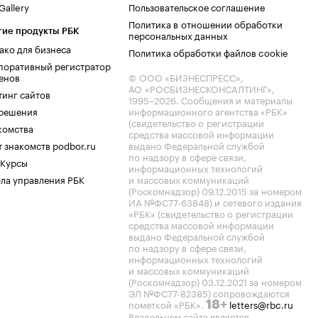
allery
Пользовательское соглашение
Политика в отношении обработки
гие продукты РБК
персональных данных
ако для бизнеса
Политика обработки файлов cookie
поративный регистратор
енов
© ООО «БИЗНЕСПРЕСС»,
АО «РОСБИЗНЕСКОНСАЛТИНГ»,
тинг сайтов
1995–2026
. Сообщения и материалы
.решения
информационного агентства «РБК»
(свидетельство о регистрации
комства
средства массовой информации
 знакомств podbor.ru
выдано Федеральной службой
по надзору в сфере связи,
 Курсы
информационных технологий
ла управления РБК
и массовых коммуникаций
(Роскомнадзор) 09.12.2015 за номером
ИА №ФС77-63848) и сетевого издания
«РБК» (свидетельство о регистрации
средства массовой информации
выдано Федеральной службой
по надзору в сфере связи,
информационных технологий
и массовых коммуникаций
(Роскомнадзор) 03.12.2021 за номером
ЭЛ №ФС77-82385) сопровождаются
пометкой «РБК».
letters@rbc.ru
18+
Владельцем сайта является