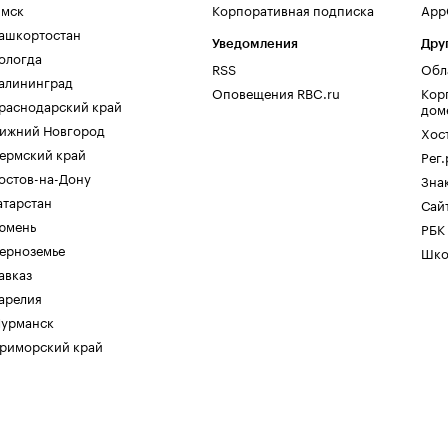
мск
Корпоративная подписка
AppG
ашкортостан
Уведомления
Дру
ологда
RSS
Обл
алининград
Оповещения RBC.ru
Кор
раснодарский край
дом
ижний Новгород
Хос
ермский край
Рег
остов-на-Дону
Зна
атарстан
Сайт
юмень
РБК
ерноземье
Шко
авказ
арелия
урманск
риморский край