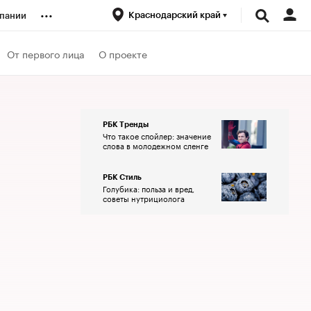
...
Краснодарский край
пании
ренды
От первого лица
О проекте
луб
РБК Тренды
Что такое спойлер: значение
ансы
слова в молодежном сленге
РБК Стиль
Голубика: польза и вред,
советы нутрициолога