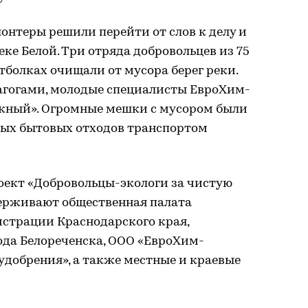
лонтеры решили перейти от слов к делу и
ке Белой. Три отряда добровольцев из 75
тболках очищали от мусора берег реки.
дагогами, молодые специалисты ЕвроХим-
жный». Огромные мешки с мусором были
дых бытовых отходов транспортом
оект «Добровольцы-экологи за чистую
ерживают общественная палата
истрации Краснодарского края,
ода Белореченска, ООО «ЕвроХим-
удобрения», а также местные и краевые