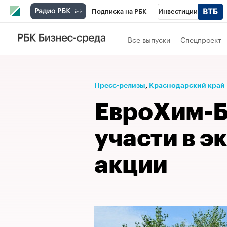
Подписка на РБК
Инвестиции
Телеканал
РБК Вино
Спорт
Школ
Все выпуски
Спецпроект
Визионеры
Национальные проекты
Исследования
Кредитные рейтинги
Пресс-релизы
⁠,
Краснодарский край
Спецпроекты
Проверка контрагентов
ЕвроХим-Б
Рынок наличной валюты
участи в э
акции