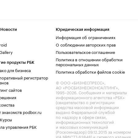
 Новости
Юридическая информация
Информация об ограничениях
roid
О соблюдении авторских прав
allery
Пользовательское соглашение
Политика в отношении обработки
гие продукты РБК
персональных данных
ако для бизнеса
Политика обработки файлов cookie
поративный регистратор
енов
© ООО «БИЗНЕСПРЕСС»,
АО «РОСБИЗНЕСКОНСАЛТИНГ»,
тинг сайтов
1995–2026
. Сообщения и материалы
.решения
информационного агентства «РБК»
(свидетельство о регистрации
комства
средства массовой информации
 знакомств podbor.ru
выдано Федеральной службой
по надзору в сфере связи,
 Курсы
информационных технологий
ла управления РБК
и массовых коммуникаций
(Роскомнадзор) 09.12.2015 за номером
ИА №ФС77-63848) и сетевого издания