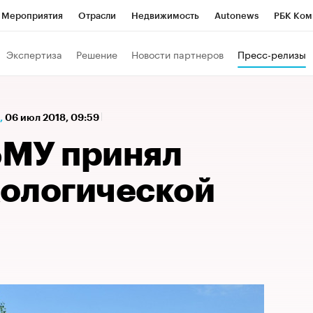
Мероприятия
Отрасли
Недвижимость
Autonews
РБК Ком
а управления РБК
РБК Образование
РБК Курсы
РБК Life
Т
Экспертиза
Решение
Новости партнеров
Пресс-релизы
Город
Стиль
Крипто
РБК Бизнес-среда
Дискуссионный к
Франшизы
Газета
Спецпроекты СПб
Конференции СПб
,
06 июл 2018, 09:59
Политика
Экономика
Бизнес
Технологии и медиа
Фин
МУ принял
кологической