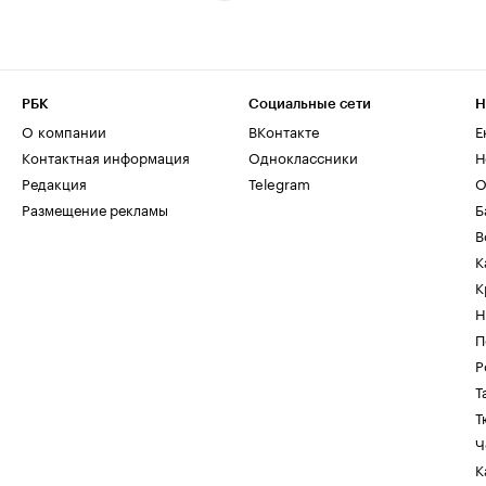
РБК
Социальные сети
Н
О компании
ВКонтакте
Е
Контактная информация
Одноклассники
Н
Редакция
Telegram
О
Размещение рекламы
Б
В
К
К
Н
П
Р
Т
Т
Ч
К