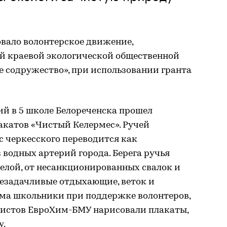
овало волонтерское движение,
й краевой экологической общественной
 содружество», при использовании гранта
й в 5 школе Белореченска прошел
катов «Чистый Келермес». Ручей
с черкесского переводится как
 водных артерий города. Берега ручья
 Белой, от несанкционированных свалок и
незадачливые отдыхающие, веток и
ума школьники при поддержке волонтеров,
листов ЕвроХим-БМУ нарисовали плакаты,
у.