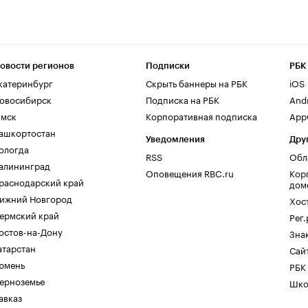
овости регионов
Подписки
РБК
катеринбург
Скрыть баннеры на РБК
iOS
овосибирск
Подписка на РБК
And
мск
Корпоративная подписка
AppG
ашкортостан
Уведомления
Дру
ологда
RSS
Обл
алининград
Оповещения RBC.ru
Кор
раснодарский край
дом
ижний Новгород
Хос
ермский край
Рег
остов-на-Дону
Зна
атарстан
Сайт
юмень
РБК
ерноземье
Шко
авказ