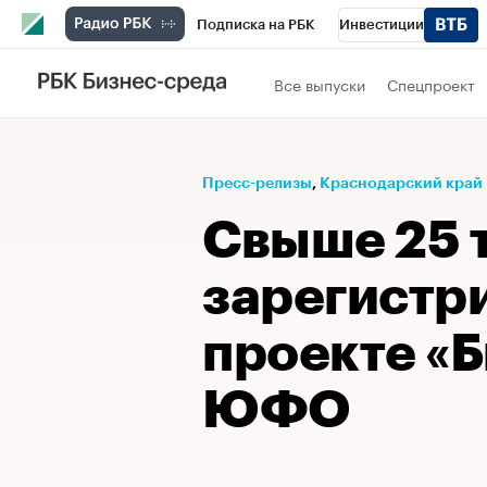
Подписка на РБК
Инвестиции
Телеканал
РБК Вино
Спорт
Школ
Все выпуски
Спецпроект
Визионеры
Национальные проекты
Исследования
Кредитные рейтинги
Пресс-релизы
⁠,
Краснодарский край
Спецпроекты
Проверка контрагентов
Свыше 25 
Рынок наличной валюты
зарегистр
проекте «Б
ЮФО