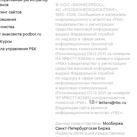
енов
© ООО «БИЗНЕСПРЕСС»,
АО «РОСБИЗНЕСКОНСАЛТИНГ»,
тинг сайтов
1995–2026
. Сообщения и материалы
.решения
информационного агентства «РБК»
(свидетельство о регистрации
комства
средства массовой информации
 знакомств podbor.ru
выдано Федеральной службой
по надзору в сфере связи,
 Курсы
информационных технологий
ла управления РБК
и массовых коммуникаций
(Роскомнадзор) 09.12.2015 за номером
ИА №ФС77-63848) и сетевого издания
«РБК» (свидетельство о регистрации
средства массовой информации
выдано Федеральной службой
по надзору в сфере связи,
информационных технологий
и массовых коммуникаций
(Роскомнадзор) 03.12.2021 за номером
ЭЛ №ФС77-82385) сопровождаются
пометкой «РБК».
letters@rbc.ru
18+
Владельцем сайта является
информационное агентство «РБК».
Данные предоставлены:
Мосбиржа
,
Санкт-Петербургская биржа
.
Индексы облигаций предоставлены