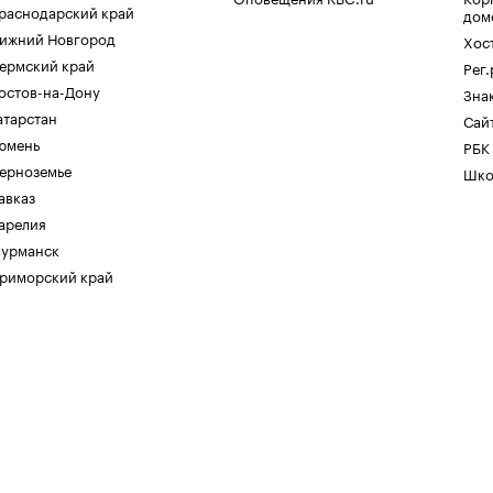
раснодарский край
дом
ижний Новгород
Хос
ермский край
Рег
остов-на-Дону
Зна
атарстан
Сайт
юмень
РБК
ерноземье
Шко
авказ
арелия
урманск
риморский край