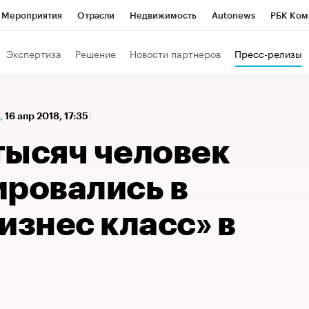
Мероприятия
Отрасли
Недвижимость
Autonews
РБК Ком
а управления РБК
РБК Образование
РБК Курсы
РБК Life
Т
Экспертиза
Решение
Новости партнеров
Пресс-релизы
Город
Стиль
Крипто
РБК Бизнес-среда
Дискуссионный к
Франшизы
Газета
Спецпроекты СПб
Конференции СПб
,
16 апр 2018, 17:35
Политика
Экономика
Бизнес
Технологии и медиа
Фин
тысяч человек
ировались в
изнес класс» в