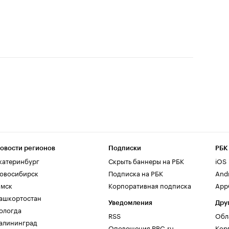
овости регионов
Подписки
РБК
катеринбург
Скрыть баннеры на РБК
iOS
овосибирск
Подписка на РБК
And
мск
Корпоративная подписка
AppG
ашкортостан
Уведомления
Дру
ологда
RSS
Обл
алининград
Оповещения RBC.ru
Кор