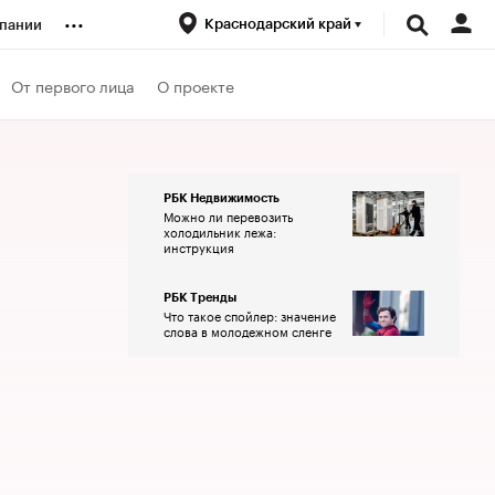
...
Краснодарский край
пании
ренды
От первого лица
О проекте
луб
РБК Недвижимость
Можно ли перевозить
ансы
холодильник лежа:
инструкция
РБК Тренды
Что такое спойлер: значение
слова в молодежном сленге