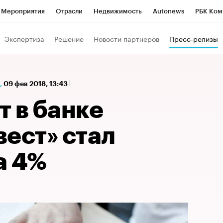
Мероприятия
Отрасли
Недвижимость
Autonews
РБК Ком
а управления РБК
РБК Образование
РБК Курсы
РБК Life
Т
Экспертиза
Решение
Новости партнеров
Пресс-релизы
Город
Стиль
Крипто
РБК Бизнес-среда
Дискуссионный к
Франшизы
Газета
Спецпроекты СПб
Конференции СПб
,
09 фев 2018, 13:43
Политика
Экономика
Бизнес
Технологии и медиа
Фин
 в банке
ест» стал
а 4%