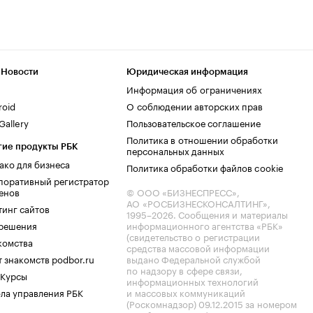
 Новости
Юридическая информация
Информация об ограничениях
roid
О соблюдении авторских прав
allery
Пользовательское соглашение
Политика в отношении обработки
гие продукты РБК
персональных данных
ако для бизнеса
Политика обработки файлов cookie
поративный регистратор
енов
© ООО «БИЗНЕСПРЕСС»,
АО «РОСБИЗНЕСКОНСАЛТИНГ»,
тинг сайтов
1995–2026
. Сообщения и материалы
.решения
информационного агентства «РБК»
(свидетельство о регистрации
комства
средства массовой информации
 знакомств podbor.ru
выдано Федеральной службой
по надзору в сфере связи,
 Курсы
информационных технологий
ла управления РБК
и массовых коммуникаций
(Роскомнадзор) 09.12.2015 за номером