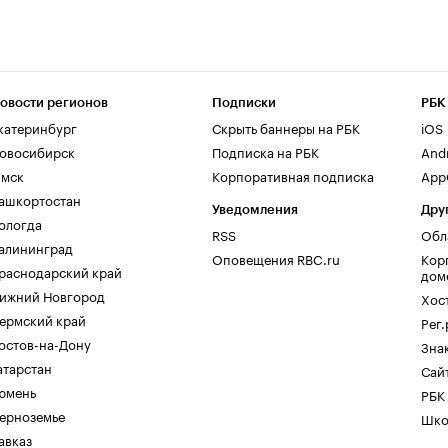
овости регионов
Подписки
РБК
катеринбург
Скрыть баннеры на РБК
iOS
овосибирск
Подписка на РБК
And
мск
Корпоративная подписка
AppG
ашкортостан
Уведомления
Дру
ологда
RSS
Обл
алининград
Оповещения RBC.ru
Кор
раснодарский край
дом
ижний Новгород
Хос
ермский край
Рег
остов-на-Дону
Зна
атарстан
Сайт
юмень
РБК
ерноземье
Шко
авказ