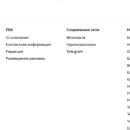
РБК
Социальные сети
Н
О компании
ВКонтакте
Е
Контактная информация
Одноклассники
Н
Редакция
Telegram
О
Размещение рекламы
Б
В
К
К
Н
П
Р
Т
Т
Ч
К