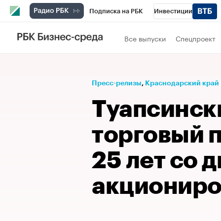
Подписка на РБК
Инвестиции
Телеканал
РБК Вино
Спорт
Школ
Все выпуски
Спецпроект
Визионеры
Национальные проекты
Исследования
Кредитные рейтинги
Пресс-релизы
⁠,
Краснодарский край
Спецпроекты
Проверка контрагентов
Туапсинск
Рынок наличной валюты
торговый 
25 лет со д
акциониро