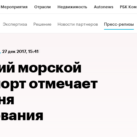
Мероприятия
Отрасли
Недвижимость
Autonews
РБК Ком
а управления РБК
РБК Образование
РБК Курсы
РБК Life
Т
Экспертиза
Решение
Новости партнеров
Пресс-релизы
Город
Стиль
Крипто
РБК Бизнес-среда
Дискуссионный к
Франшизы
Газета
Спецпроекты СПб
Конференции СПб
,
27 дек 2017, 15:41
Политика
Экономика
Бизнес
Технологии и медиа
Фин
ий морской
порт отмечает
ня
вания