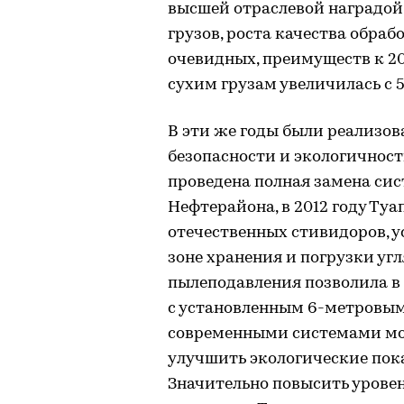
высшей отраслевой наградой
грузов, роста качества обрабо
очевидных, преимуществ к 20
сухим грузам увеличилась с 5
В эти же годы были реализо
безопасности и экологичности
проведена полная замена си
Нефтерайона, в 2012 году Ту
отечественных стивидоров, у
зоне хранения и погрузки угл
пылеподавления позволила в 
с установленным 6-метровы
современными системами мо
улучшить экологические пока
Значительно повысить урове