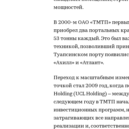
мощностей.
В 2000-м ОАО «ТМТП» первы
приобрел два портальных кр
53 тонны каждый. Это был в
техникой, позволивший прини
Туапсинском порту появились
«Ахилл» и «Атлант».
Переход к масштабным измен
точкой стал 2009 год, когда по
Holding (UCL Holding) – меж
следующем году в ТМТП нача
инвестиционных программ, н
затрагивающих все направлен
реализации и, соответственн