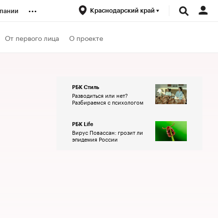
...
Краснодарский край
пании
ренды
От первого лица
О проекте
луб
РБК Стиль
Разводиться или нет?
ансы
Разбираемся с психологом
РБК Life
Вирус Повассан: грозит ли
эпидемия России