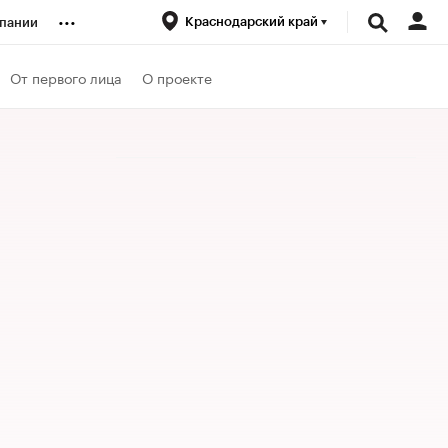
...
Краснодарский край
пании
ренды
От первого лица
О проекте
луб
ансы