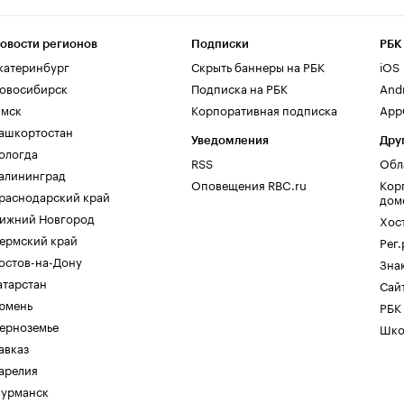
овости регионов
Подписки
РБК
катеринбург
Скрыть баннеры на РБК
iOS
овосибирск
Подписка на РБК
And
мск
Корпоративная подписка
AppG
ашкортостан
Уведомления
Дру
ологда
RSS
Обл
алининград
Оповещения RBC.ru
Кор
раснодарский край
дом
ижний Новгород
Хос
ермский край
Рег
остов-на-Дону
Зна
атарстан
Сайт
юмень
РБК
ерноземье
Шко
авказ
арелия
урманск