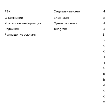
РБК
Социальные сети
Н
О компании
ВКонтакте
Е
Контактная информация
Одноклассники
Н
Редакция
Telegram
О
Размещение рекламы
Б
В
К
К
Н
П
Р
Т
Т
Ч
К
К
М