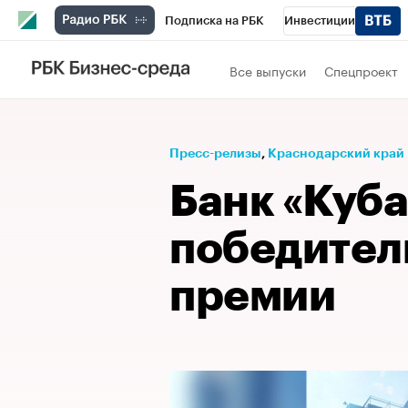
Подписка на РБК
Инвестиции
Телеканал
РБК Вино
Спорт
Школ
Все выпуски
Спецпроект
Визионеры
Национальные проекты
Исследования
Кредитные рейтинги
Пресс-релизы
⁠,
Краснодарский край
Спецпроекты
Проверка контрагентов
Банк «Куба
Рынок наличной валюты
победител
премии