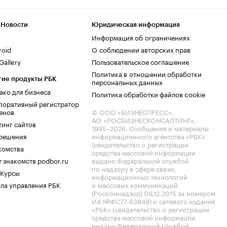
 Новости
Юридическая информация
Информация об ограничениях
roid
О соблюдении авторских прав
allery
Пользовательское соглашение
Политика в отношении обработки
гие продукты РБК
персональных данных
ако для бизнеса
Политика обработки файлов cookie
поративный регистратор
енов
© ООО «БИЗНЕСПРЕСС»,
АО «РОСБИЗНЕСКОНСАЛТИНГ»,
тинг сайтов
1995–2026
. Сообщения и материалы
.решения
информационного агентства «РБК»
(свидетельство о регистрации
комства
средства массовой информации
 знакомств podbor.ru
выдано Федеральной службой
по надзору в сфере связи,
 Курсы
информационных технологий
ла управления РБК
и массовых коммуникаций
(Роскомнадзор) 09.12.2015 за номером
ИА №ФС77-63848) и сетевого издания
«РБК» (свидетельство о регистрации
средства массовой информации
выдано Федеральной службой