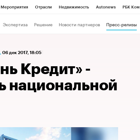
Мероприятия
Отрасли
Недвижимость
Autonews
РБК Ком
а управления РБК
РБК Образование
РБК Курсы
РБК Life
Т
Экспертиза
Решение
Новости партнеров
Пресс-релизы
Город
Стиль
Крипто
РБК Бизнес-среда
Дискуссионный к
Франшизы
Газета
Спецпроекты СПб
Конференции СПб
,
06 дек 2017, 18:05
Политика
Экономика
Бизнес
Технологии и медиа
Фин
нь Кредит» -
ь национальной