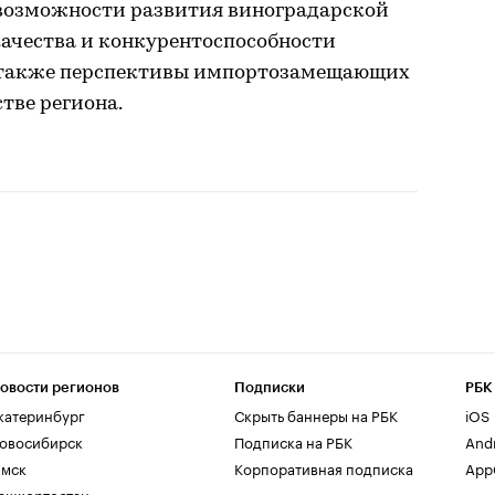
возможности развития виноградарской
качества и конкурентоспособности
 также перспективы импортозамещающих
тве региона.
овости регионов
Подписки
РБК
катеринбург
Скрыть баннеры на РБК
iOS
овосибирск
Подписка на РБК
And
мск
Корпоративная подписка
AppG
ашкортостан