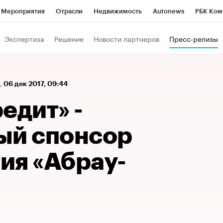
Мероприятия
Отрасли
Недвижимость
Autonews
РБК Ком
а управления РБК
РБК Образование
РБК Курсы
РБК Life
Т
Экспертиза
Решение
Новости партнеров
Пресс-релизы
Город
Стиль
Крипто
РБК Бизнес-среда
Дискуссионный к
Франшизы
Газета
Спецпроекты СПб
Конференции СПб
,
06 дек 2017, 09:44
Политика
Экономика
Бизнес
Технологии и медиа
Фин
едит» -
ый спонсор
ия «Абрау-