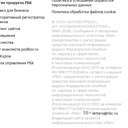
гие продукты РБК
персональных данных
ако для бизнеса
Политика обработки файлов cookie
поративный регистратор
енов
© ООО «БИЗНЕСПРЕСС»,
АО «РОСБИЗНЕСКОНСАЛТИНГ»,
тинг сайтов
1995–2026
. Сообщения и материалы
.решения
информационного агентства «РБК»
(свидетельство о регистрации
комства
средства массовой информации
 знакомств podbor.ru
выдано Федеральной службой
по надзору в сфере связи,
 Курсы
информационных технологий
ла управления РБК
и массовых коммуникаций
(Роскомнадзор) 09.12.2015 за номером
ИА №ФС77-63848) и сетевого издания
«РБК» (свидетельство о регистрации
средства массовой информации
выдано Федеральной службой
по надзору в сфере связи,
информационных технологий
и массовых коммуникаций
(Роскомнадзор) 03.12.2021 за номером
ЭЛ №ФС77-82385) сопровождаются
пометкой «РБК».
letters@rbc.ru
18+
Владельцем сайта является
информационное агентство «РБК».