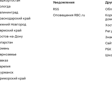
Уведомления
Дру
ологда
RSS
Обл
алининград
Оповещения RBC.ru
Кор
раснодарский край
дом
ижний Новгород
Хос
ермский край
Рег
остов-на-Дону
Зна
атарстан
Сайт
юмень
РБК
ерноземье
Шко
авказ
арелия
урманск
риморский край