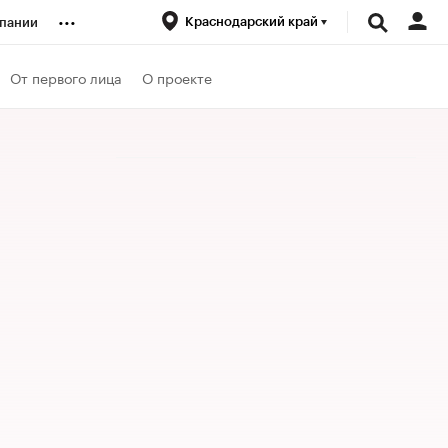
...
Краснодарский край
пании
ренды
От первого лица
О проекте
луб
ансы