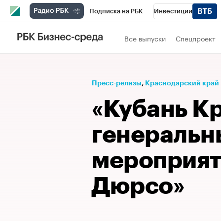
Подписка на РБК
Инвестиции
Телеканал
РБК Вино
Спорт
Школ
Все выпуски
Спецпроект
Визионеры
Национальные проекты
Исследования
Кредитные рейтинги
Пресс-релизы
⁠,
Краснодарский край
Спецпроекты
Проверка контрагентов
«Кубань Кр
Рынок наличной валюты
генеральн
мероприят
Дюрсо»