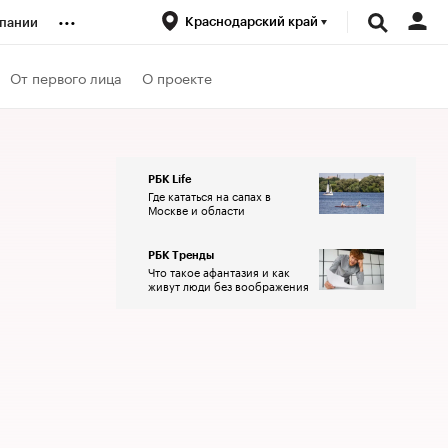
...
Краснодарский край
пании
ренды
От первого лица
О проекте
луб
РБК Life
Где кататься на сапах в
ансы
Москве и области
РБК Тренды
Что такое афантазия и как
живут люди без воображения