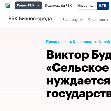
Подписка на РБК
Инвестиции
Телеканал
РБК Вино
Спорт
Школ
Все выпуски
Спецпроект
Визионеры
Национальные проекты
Исследования
Кредитные рейтинги
Пресс-релизы
⁠,
Краснодарский край
Спецпроекты
Проверка контрагентов
Виктор Бу
Рынок наличной валюты
«Сельское
нуждается
государст