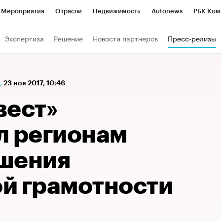
Мероприятия
Отрасли
Недвижимость
Autonews
РБК Ком
а управления РБК
РБК Образование
РБК Курсы
РБК Life
Т
Экспертиза
Решение
Новости партнеров
Пресс-релизы
Город
Стиль
Крипто
РБК Бизнес-среда
Дискуссионный к
Франшизы
Газета
Спецпроекты СПб
Конференции СПб
,
23 ноя 2017, 10:46
Политика
Экономика
Бизнес
Технологии и медиа
Фин
вест»
л регионам
шения
й грамотности