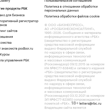
allery
Пользовательское соглашение
Политика в отношении обработки
гие продукты РБК
персональных данных
ако для бизнеса
Политика обработки файлов cookie
поративный регистратор
енов
© ООО «БИЗНЕСПРЕСС»,
АО «РОСБИЗНЕСКОНСАЛТИНГ»,
тинг сайтов
1995–2026
. Сообщения и материалы
.решения
информационного агентства «РБК»
(свидетельство о регистрации
комства
средства массовой информации
 знакомств podbor.ru
выдано Федеральной службой
по надзору в сфере связи,
 Курсы
информационных технологий
ла управления РБК
и массовых коммуникаций
(Роскомнадзор) 09.12.2015 за номером
ИА №ФС77-63848) и сетевого издания
«РБК» (свидетельство о регистрации
средства массовой информации
выдано Федеральной службой
по надзору в сфере связи,
информационных технологий
и массовых коммуникаций
(Роскомнадзор) 03.12.2021 за номером
ЭЛ №ФС77-82385) сопровождаются
пометкой «РБК».
letters@rbc.ru
18+
Владельцем сайта является