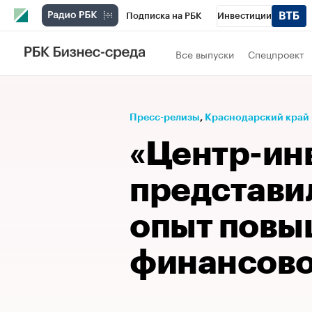
Подписка на РБК
Инвестиции
Телеканал
РБК Вино
Спорт
Школ
Все выпуски
Спецпроект
Визионеры
Национальные проекты
Исследования
Кредитные рейтинги
Пресс-релизы
⁠,
Краснодарский край
Спецпроекты
Проверка контрагентов
«Центр-ин
Рынок наличной валюты
представи
опыт повы
финансово