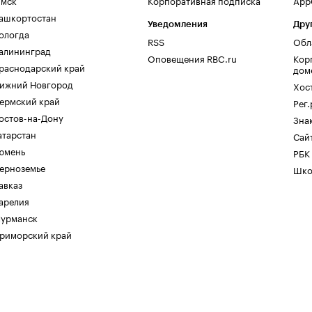
мск
Корпоративная подписка
AppG
ашкортостан
Уведомления
Дру
ологда
RSS
Обл
алининград
Оповещения RBC.ru
Кор
раснодарский край
дом
ижний Новгород
Хос
ермский край
Рег
остов-на-Дону
Зна
атарстан
Сайт
юмень
РБК
ерноземье
Шко
авказ
арелия
урманск
риморский край