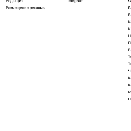
Редакция
Telegram
О
Размещение рекламы
Б
В
К
К
Н
П
Р
Т
Т
Ч
К
К
М
П