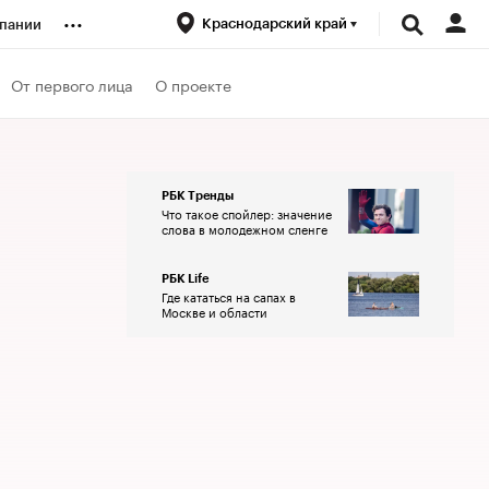
...
Краснодарский край
пании
ренды
От первого лица
О проекте
луб
РБК Тренды
Что такое спойлер: значение
ансы
слова в молодежном сленге
РБК Life
Где кататься на сапах в
Москве и области