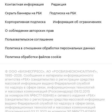
Контактная информация
Редакция
Скрыть баннеры на РБК
Подписка на РБК
Корпоративная подписка
Информация об ограничениях
О соблюдении авторских прав
Пользовательское соглашение
Политика в отношении обработки персональных данных
Политика обработки файлов cookie
© ООО «БИЗНЕСПРЕСС», АО «РОСБИЗНЕСКОНСАЛТИНГ»,
1995–2026
. Сообщения и материалы информационного
агентства «РБК» (свидетельство о регистрации средства
массовой информации выдано Федеральной службой
по надзору в сфере связи, информационных технологий
и массовых коммуникаций (Роскомнадзор) 09.12.2015
за номером ИА №ФС77-63848) и сетевого издания «РБК»
(свидетельство о регистрации средства массовой информации
выдано Федеральной службой по надзору в сфере связи,
информационных технологий и массовых коммуникаций
(Роскомнадзор) 03.12.2021 за номером ЭЛ №ФС77-82385)