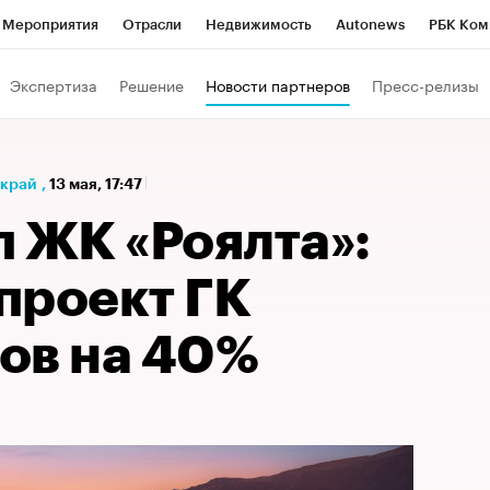
Мероприятия
Отрасли
Недвижимость
Autonews
РБК Ком
а управления РБК
РБК Образование
РБК Курсы
РБК Life
Т
Экспертиза
Решение
Новости партнеров
Пресс-релизы
Город
Стиль
Крипто
РБК Бизнес-среда
Дискуссионный к
Франшизы
Газета
Спецпроекты СПб
Конференции СПб
 край
,
13 мая, 17:47
Политика
Экономика
Бизнес
Технологии и медиа
Фин
 ЖК «Роялта»:
проект ГК
ов на 40%