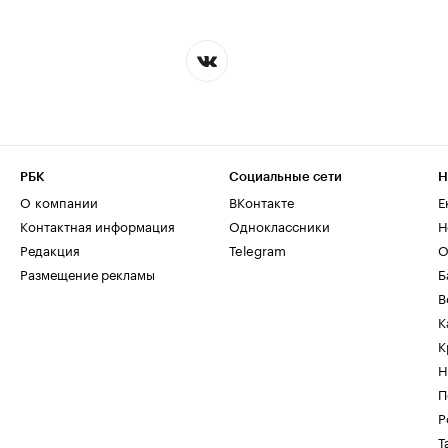
РБК
Социальные сети
Н
О компании
ВКонтакте
Е
Контактная информация
Одноклассники
Н
Редакция
Telegram
О
Размещение рекламы
Б
В
К
К
Н
П
Р
Т