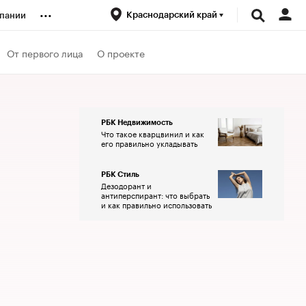
...
Краснодарский край
пании
ренды
От первого лица
О проекте
луб
РБК Недвижимость
Что такое кварцвинил и как
ансы
его правильно укладывать
РБК Стиль
Дезодорант и
антиперспирант: что выбрать
и как правильно использовать