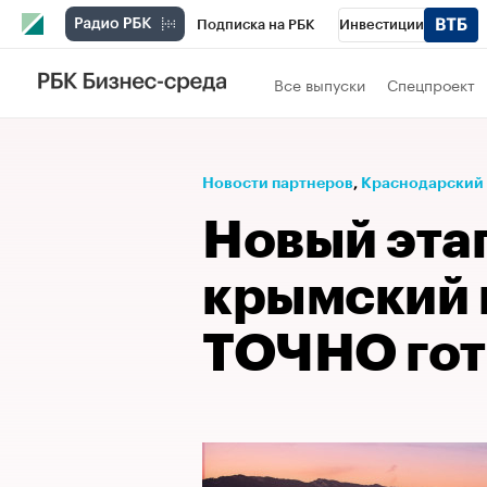
Подписка на РБК
Инвестиции
Телеканал
РБК Вино
Спорт
Школ
Все выпуски
Спецпроект
Визионеры
Национальные проекты
Исследования
Кредитные рейтинги
Новости партнеров
⁠,
Краснодарский
Спецпроекты
Проверка контрагентов
Новый этап
Рынок наличной валюты
крымский 
ТОЧНО гот