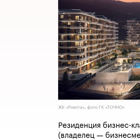
ЖК «Роялта», фото ГК «ТОЧНО»
Резиденция бизнес-кл
(владелец — бизнесм