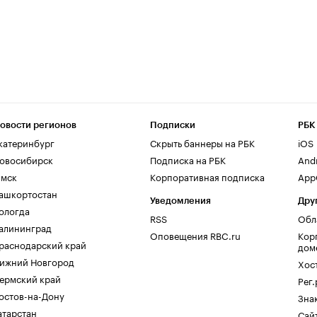
овости регионов
Подписки
РБК
катеринбург
Скрыть баннеры на РБК
iOS
овосибирск
Подписка на РБК
And
мск
Корпоративная подписка
AppG
ашкортостан
Уведомления
Дру
ологда
RSS
Обл
алининград
Оповещения RBC.ru
Кор
раснодарский край
дом
ижний Новгород
Хос
ермский край
Рег
остов-на-Дону
Зна
атарстан
Сайт