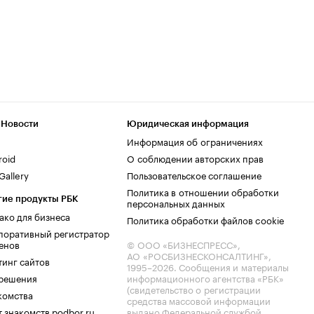
 Новости
Юридическая информация
Информация об ограничениях
roid
О соблюдении авторских прав
allery
Пользовательское соглашение
Политика в отношении обработки
гие продукты РБК
персональных данных
ако для бизнеса
Политика обработки файлов cookie
поративный регистратор
енов
© ООО «БИЗНЕСПРЕСС»,
АО «РОСБИЗНЕСКОНСАЛТИНГ»,
тинг сайтов
1995–2026
. Сообщения и материалы
.решения
информационного агентства «РБК»
(свидетельство о регистрации
комства
средства массовой информации
 знакомств podbor.ru
выдано Федеральной службой