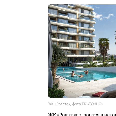
ЖК «Роялта», фото ГК «ТОЧНО»
ЖК «Роялта» строится в ист