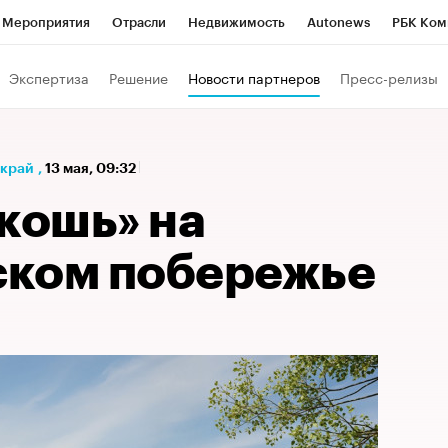
Мероприятия
Отрасли
Недвижимость
Autonews
РБК Ком
а управления РБК
РБК Образование
РБК Курсы
РБК Life
Т
Экспертиза
Решение
Новости партнеров
Пресс-релизы
Город
Стиль
Крипто
РБК Бизнес-среда
Дискуссионный к
Франшизы
Газета
Спецпроекты СПб
Конференции СПб
 край
,
13 мая, 09:32
Политика
Экономика
Бизнес
Технологии и медиа
Фин
кошь» на
ком побережье