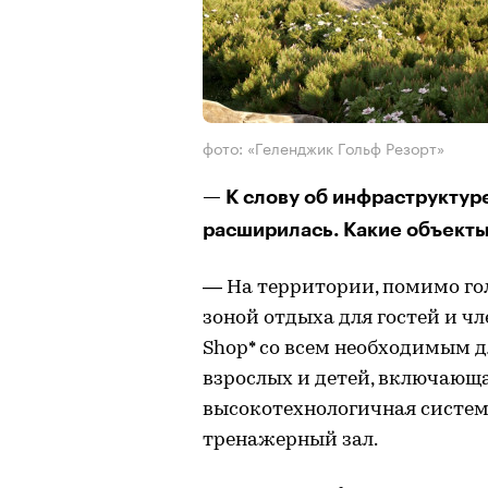
фото: «Геленджик Гольф Резорт»
— К слову об инфраструктуре
расширилась. Какие объекты
— На территории, помимо го
зоной отдыха для гостей и чл
Shop* со всем необходимым д
взрослых и детей, включающ
высокотехнологичная система
тренажерный зал.