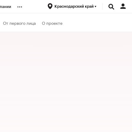
...
Краснодарский край
пании
ренды
От первого лица
О проекте
луб
ансы