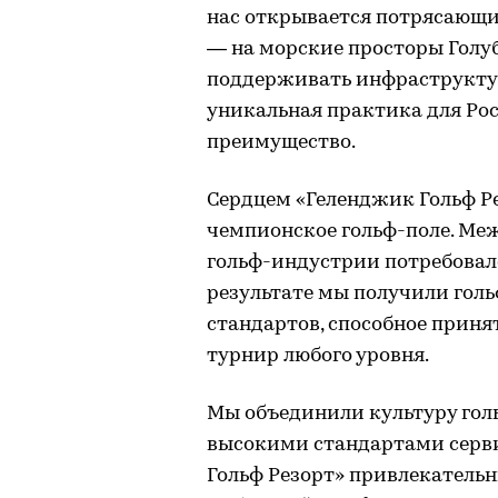
нас открывается потрясающий
— на морские просторы Голу
поддерживать инфраструктуру
уникальная практика для Ро
преимущество.
Сердцем «Геленджик Гольф Ре
чемпионское гольф-поле. Ме
гольф-индустрии потребовалс
результате мы получили гол
стандартов, способное прин
турнир любого уровня.
Мы объединили культуру гол
высокими стандартами серви
Гольф Резорт» привлекательн