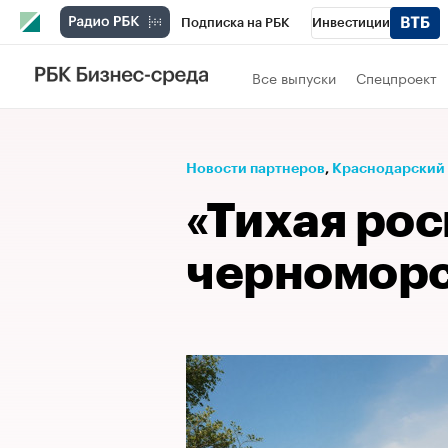
Подписка на РБК
Инвестиции
Телеканал
РБК Вино
Спорт
Школ
Все выпуски
Спецпроект
Визионеры
Национальные проекты
Исследования
Кредитные рейтинги
Новости партнеров
⁠,
Краснодарский
Спецпроекты
Проверка контрагентов
«Тихая рос
Рынок наличной валюты
черноморс