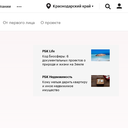
...
Краснодарский край
пании
ренды
От первого лица
О проекте
луб
РБК Life
Код биосферы: 6
ансы
документальных проектов о
природе и жизни на Земле
РБК Недвижимость
Кому нельзя дарить квартиру
и иное недвижимое
имущество