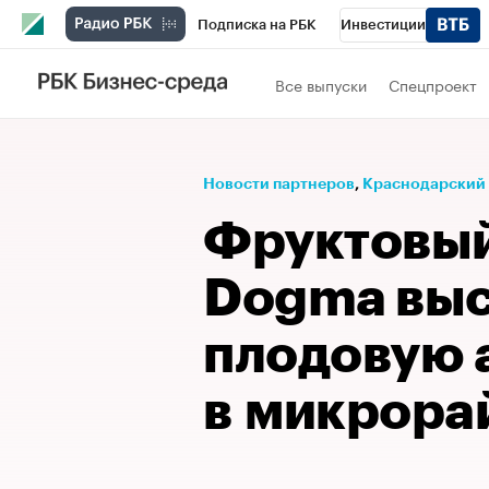
Подписка на РБК
Инвестиции
Телеканал
РБК Вино
Спорт
Школ
Все выпуски
Спецпроект
Визионеры
Национальные проекты
Исследования
Кредитные рейтинги
Новости партнеров
⁠,
Краснодарский
Спецпроекты
Проверка контрагентов
Фруктовый
Рынок наличной валюты
Dogma вы
плодовую 
в микрора