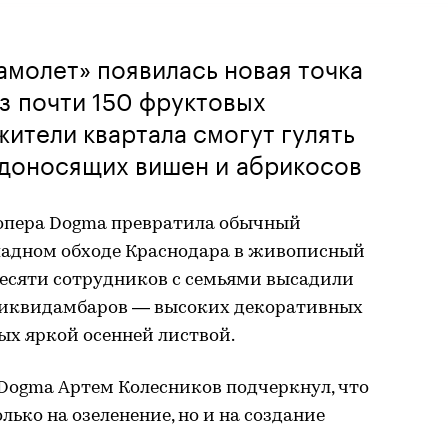
молет» появилась новая точка
з почти 150 фруктовых
жители квартала смогут гулять
одоносящих вишен и абрикосов
опера Dogma превратила обычный
падном обходе Краснодара в живописный
десяти сотрудников с семьями высадили
ь ликвидамбаров — высоких декоративных
ых яркой осенней листвой.
Dogma Артем Колесников подчеркнул, что
ько на озеленение, но и на создание