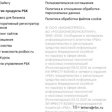
allery
Пользовательское соглашение
Политика в отношении обработки
гие продукты РБК
персональных данных
ако для бизнеса
Политика обработки файлов cookie
поративный регистратор
енов
© ООО «БИЗНЕСПРЕСС»,
АО «РОСБИЗНЕСКОНСАЛТИНГ»,
тинг сайтов
1995–2026
. Сообщения и материалы
.решения
информационного агентства «РБК»
(свидетельство о регистрации
комства
средства массовой информации
 знакомств podbor.ru
выдано Федеральной службой
по надзору в сфере связи,
 Курсы
информационных технологий
ла управления РБК
и массовых коммуникаций
(Роскомнадзор) 09.12.2015 за номером
ИА №ФС77-63848) и сетевого издания
«РБК» (свидетельство о регистрации
средства массовой информации
выдано Федеральной службой
по надзору в сфере связи,
информационных технологий
и массовых коммуникаций
(Роскомнадзор) 03.12.2021 за номером
ЭЛ №ФС77-82385) сопровождаются
пометкой «РБК».
letters@rbc.ru
18+
Владельцем сайта является