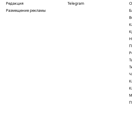
Редакция
Telegram
О
Размещение рекламы
Б
В
К
К
Н
П
Р
Т
Т
Ч
К
К
М
П