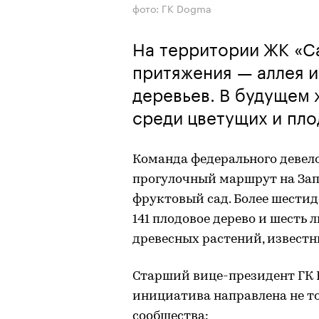
фото: ГК Dogma
На территории ЖК «Са
притяжения — аллея и
деревьев. В будущем 
среди цветущих и пл
Команда федерального девел
прогулочный маршрут на За
фруктовый сад. Более шести
141 плодовое дерево и шест
древесных растений, известн
Старший вице-президент ГК 
инициатива направлена не тол
сообщества: