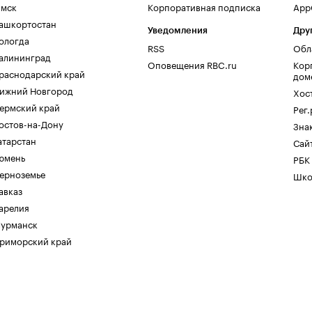
мск
Корпоративная подписка
AppG
ашкортостан
Уведомления
Дру
ологда
RSS
Обл
алининград
Оповещения RBC.ru
Кор
раснодарский край
дом
ижний Новгород
Хос
ермский край
Рег
остов-на-Дону
Зна
атарстан
Сайт
юмень
РБК
ерноземье
Шко
авказ
арелия
урманск
риморский край