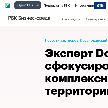
Подписка на РБК
Инвестиции
Телеканал
РБК Вино
Спорт
Школ
Все выпуски
Спецпроект
Визионеры
Национальные проекты
Исследования
Кредитные рейтинги
Новости партнеров
⁠,
Краснодарский
Спецпроекты
Проверка контрагентов
Эксперт D
Рынок наличной валюты
сфокусиро
комплексн
территори