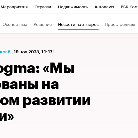
Мероприятия
Отрасли
Недвижимость
Autonews
РБК Ком
а управления РБК
РБК Образование
РБК Курсы
РБК Life
Т
Экспертиза
Решение
Новости партнеров
Пресс-релизы
Город
Стиль
Крипто
РБК Бизнес-среда
Дискуссионный к
Франшизы
Газета
Спецпроекты СПб
Конференции СПб
 край
,
19 ноя 2025, 14:47
Политика
Экономика
Бизнес
Технологии и медиа
Фин
ogma: «Мы
ваны на
ом развитии
и»