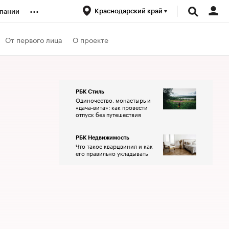
...
Краснодарский край
пании
ренды
От первого лица
О проекте
луб
РБК Стиль
Одиночество, монастырь и
ансы
«дача-вита»: как провести
отпуск без путешествия
РБК Недвижимость
Что такое кварцвинил и как
его правильно укладывать