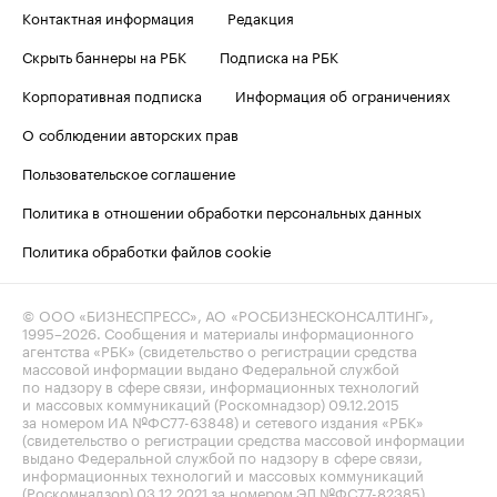
Контактная информация
Редакция
Скрыть баннеры на РБК
Подписка на РБК
Корпоративная подписка
Информация об ограничениях
О соблюдении авторских прав
Пользовательское соглашение
Политика в отношении обработки персональных данных
Политика обработки файлов cookie
© ООО «БИЗНЕСПРЕСС», АО «РОСБИЗНЕСКОНСАЛТИНГ»,
1995–2026
. Сообщения и материалы информационного
агентства «РБК» (свидетельство о регистрации средства
массовой информации выдано Федеральной службой
по надзору в сфере связи, информационных технологий
и массовых коммуникаций (Роскомнадзор) 09.12.2015
за номером ИА №ФС77-63848) и сетевого издания «РБК»
(свидетельство о регистрации средства массовой информации
выдано Федеральной службой по надзору в сфере связи,
информационных технологий и массовых коммуникаций
(Роскомнадзор) 03.12.2021 за номером ЭЛ №ФС77-82385)