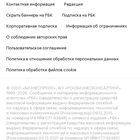
Контактная информация
Редакция
Скрыть баннеры на РБК
Подписка на РБК
Корпоративная подписка
Информация об ограничениях
О соблюдении авторских прав
Пользовательское соглашение
Политика в отношении обработки персональных данных
Политика обработки файлов cookie
© ООО «БИЗНЕСПРЕСС», АО «РОСБИЗНЕСКОНСАЛТИНГ»,
1995–2026
. Сообщения и материалы информационного
агентства «РБК» (свидетельство о регистрации средства
массовой информации выдано Федеральной службой
по надзору в сфере связи, информационных технологий
и массовых коммуникаций (Роскомнадзор) 09.12.2015
за номером ИА №ФС77-63848) и сетевого издания «РБК»
(свидетельство о регистрации средства массовой информации
выдано Федеральной службой по надзору в сфере связи,
информационных технологий и массовых коммуникаций
(Роскомнадзор) 03.12.2021 за номером ЭЛ №ФС77-82385)