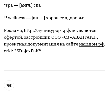
*spa — [англ.] спа
** wellness — [англ.] хорошее здоровье
Реклама,
http://лучикурорт.рф
, не является
офертой, застройщик ООО «СЗ «АВАНГАРД»,
проектная документация на сайте
наш.дом.рф
,
erid: 2SDnjcxFnKY