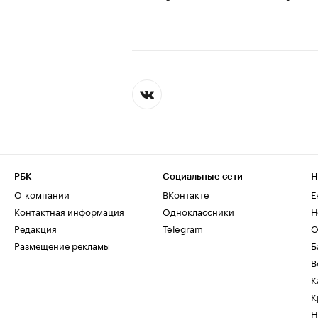
РБК
Социальные сети
Н
О компании
ВКонтакте
Е
Контактная информация
Одноклассники
Н
Редакция
Telegram
О
Размещение рекламы
Б
В
К
К
Н