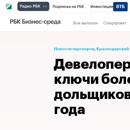
Подписка на РБК
Инвестиции
Телеканал
РБК Вино
Спорт
Школ
Все выпуски
Спецпроект
Визионеры
Национальные проекты
Исследования
Кредитные рейтинги
Новости партнеров
⁠,
Краснодарский
Спецпроекты
Проверка контрагентов
Девелопер
Рынок наличной валюты
ключи бол
дольщиков
года