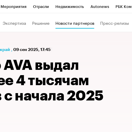
Мероприятия
Отрасли
Недвижимость
Autonews
РБК Ком
а управления РБК
РБК Образование
РБК Курсы
РБК Life
Т
Экспертиза
Решение
Новости партнеров
Пресс-релизы
Город
Стиль
Крипто
РБК Бизнес-среда
Дискуссионный к
Франшизы
Газета
Спецпроекты СПб
Конференции СПб
 край
,
09 сен 2025, 17:45
Политика
Экономика
Бизнес
Технологии и медиа
Фин
 AVA выдал
ее 4 тысячам
 с начала 2025