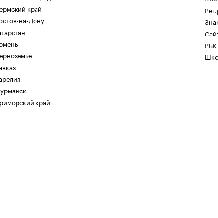
ермский край
Рег
остов-на-Дону
Зна
атарстан
Сайт
юмень
РБК
ерноземье
Шко
авказ
арелия
урманск
риморский край