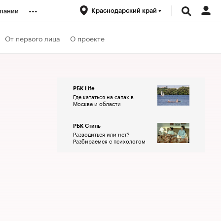
...
Краснодарский край
пании
ренды
От первого лица
О проекте
луб
РБК Life
Где кататься на сапах в
ансы
Москве и области
РБК Стиль
Разводиться или нет?
Разбираемся с психологом