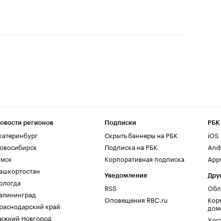
овости регионов
Подписки
РБК
катеринбург
Скрыть баннеры на РБК
iOS
овосибирск
Подписка на РБК
And
мск
Корпоративная подписка
AppG
ашкортостан
Уведомления
Дру
ологда
RSS
Обл
алининград
Оповещения RBC.ru
Кор
раснодарский край
дом
ижний Новгород
Хос