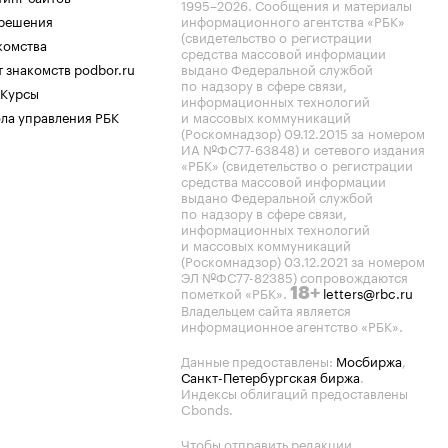
1995–2026
. Сообщения и материалы
.решения
информационного агентства «РБК»
(свидетельство о регистрации
комства
средства массовой информации
 знакомств podbor.ru
выдано Федеральной службой
по надзору в сфере связи,
 Курсы
информационных технологий
ла управления РБК
и массовых коммуникаций
(Роскомнадзор) 09.12.2015 за номером
ИА №ФС77-63848) и сетевого издания
«РБК» (свидетельство о регистрации
средства массовой информации
выдано Федеральной службой
по надзору в сфере связи,
информационных технологий
и массовых коммуникаций
(Роскомнадзор) 03.12.2021 за номером
ЭЛ №ФС77-82385) сопровождаются
пометкой «РБК».
letters@rbc.ru
18+
Владельцем сайта является
информационное агентство «РБК».
Данные предоставлены:
Мосбиржа
,
Санкт-Петербургская биржа
.
Индексы облигаций предоставлены
Cbonds.
Чтобы отправить редакции