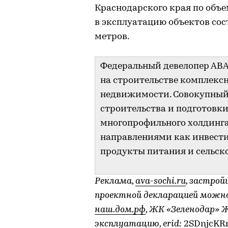
Краснодарского края по объ
в эксплуатацию объектов сос
метров.
Федеральный девелопер АВА 
на строительстве комплекс
недвижимости. Совокупный 
строительства и подготовки 
многопрофильного холдинга
направлениями как инвестиц
продукты питания и сельско
Реклама,
ava-sochi.ru
, застрой
проектной декларацией можн
наш.дом.рф
, ЖК «Зеленодар» 
эксплуатацию, erid:
2SDnjcKR