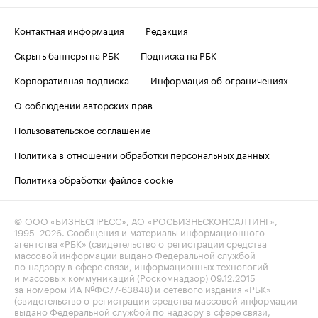
Контактная информация
Редакция
Скрыть баннеры на РБК
Подписка на РБК
Корпоративная подписка
Информация об ограничениях
О соблюдении авторских прав
Пользовательское соглашение
Политика в отношении обработки персональных данных
Политика обработки файлов cookie
© ООО «БИЗНЕСПРЕСС», АО «РОСБИЗНЕСКОНСАЛТИНГ»,
1995–2026
. Сообщения и материалы информационного
агентства «РБК» (свидетельство о регистрации средства
массовой информации выдано Федеральной службой
по надзору в сфере связи, информационных технологий
и массовых коммуникаций (Роскомнадзор) 09.12.2015
за номером ИА №ФС77-63848) и сетевого издания «РБК»
(свидетельство о регистрации средства массовой информации
выдано Федеральной службой по надзору в сфере связи,