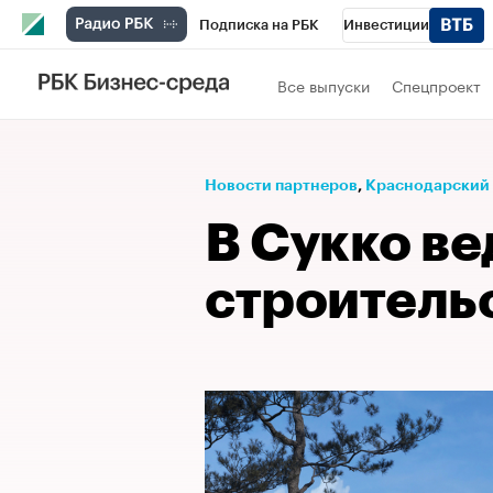
Подписка на РБК
Инвестиции
Телеканал
РБК Вино
Спорт
Школ
Все выпуски
Спецпроект
Визионеры
Национальные проекты
Исследования
Кредитные рейтинги
Новости партнеров
⁠,
Краснодарский
Спецпроекты
Проверка контрагентов
В Сукко ве
Рынок наличной валюты
строитель