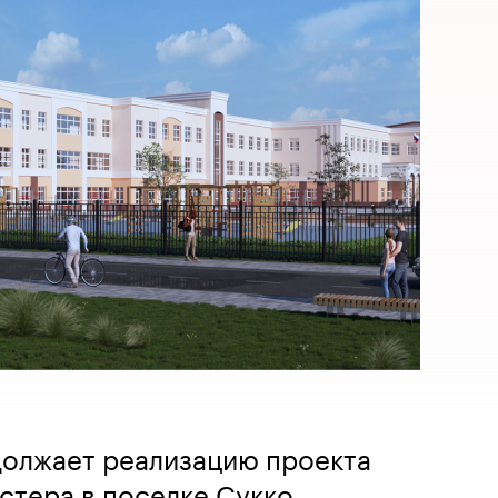
должает реализацию проекта
стера в поселке Сукко