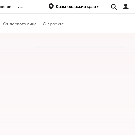
...
Краснодарский край
пании
ренды
От первого лица
О проекте
луб
ансы