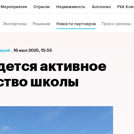
Мероприятия
Отрасли
Недвижимость
Autonews
РБК Ком
а управления РБК
РБК Образование
РБК Курсы
РБК Life
Т
Экспертиза
Решение
Новости партнеров
Пресс-релизы
Город
Стиль
Крипто
РБК Бизнес-среда
Дискуссионный к
Франшизы
Газета
Спецпроекты СПб
Конференции СПб
 край
,
16 июл 2025, 15:55
Политика
Экономика
Бизнес
Технологии и медиа
Фин
дется активное
ство школы