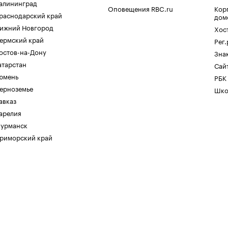
алининград
Оповещения RBC.ru
Кор
раснодарский край
дом
ижний Новгород
Хос
ермский край
Рег
остов-на-Дону
Зна
атарстан
Сайт
юмень
РБК
ерноземье
Шко
авказ
арелия
урманск
риморский край