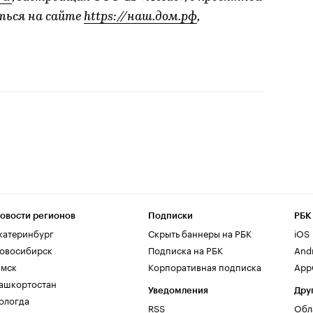
ться на сайте
https://наш.дом.рф
,
овости регионов
Подписки
РБК
катеринбург
Скрыть баннеры на РБК
iOS
овосибирск
Подписка на РБК
And
мск
Корпоративная подписка
AppG
ашкортостан
Уведомления
Дру
ологда
RSS
Обл