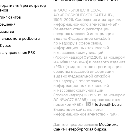
поративный регистратор
енов
© ООО «БИЗНЕСПРЕСС»,
АО «РОСБИЗНЕСКОНСАЛТИНГ»,
тинг сайтов
1995–2026
. Сообщения и материалы
.решения
информационного агентства «РБК»
(свидетельство о регистрации
комства
средства массовой информации
 знакомств podbor.ru
выдано Федеральной службой
по надзору в сфере связи,
 Курсы
информационных технологий
ла управления РБК
и массовых коммуникаций
(Роскомнадзор) 09.12.2015 за номером
ИА №ФС77-63848) и сетевого издания
«РБК» (свидетельство о регистрации
средства массовой информации
выдано Федеральной службой
по надзору в сфере связи,
информационных технологий
и массовых коммуникаций
(Роскомнадзор) 03.12.2021 за номером
ЭЛ №ФС77-82385) сопровождаются
пометкой «РБК».
letters@rbc.ru
18+
Владельцем сайта является
информационное агентство «РБК».
Данные предоставлены:
Мосбиржа
,
Санкт-Петербургская биржа
.