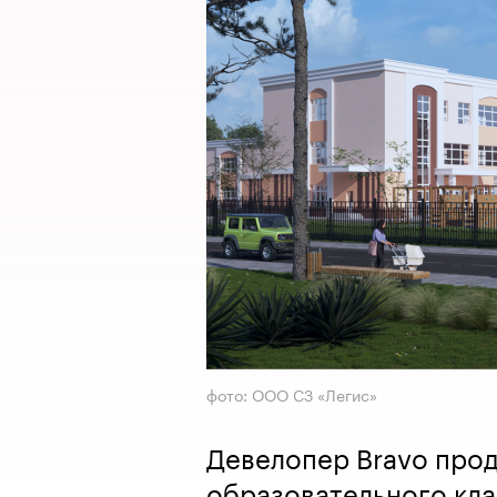
фото: ООО СЗ «Легис»
Девелопер Bravo про
образовательного кла