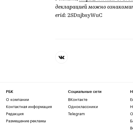
декларацией можно ознакоми
erid:
2SDnjbsyWuC
РБК
Социальные сети
Н
О компании
ВКонтакте
Е
Контактная информация
Одноклассники
Н
Редакция
Telegram
О
Размещение рекламы
Б
В