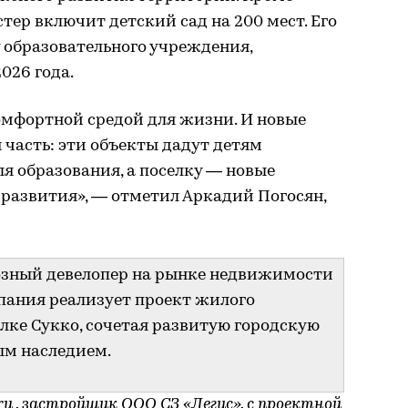
тер включит детский сад на 200 мест. Его
у образовательного учреждения,
026 года.
омфортной средой для жизни. И новые
 часть: эти объекты дадут детям
я образования, а поселку — новые
 развития», — отметил Аркадий Погосян,
озный девелопер на рынке недвижимости
мпания реализует проект жилого
лке Сукко, сочетая развитую городскую
ым наследием.
ru
, застройщик ООО СЗ «Легис», с проектной