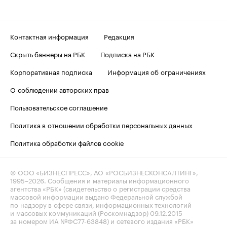
Контактная информация
Редакция
Скрыть баннеры на РБК
Подписка на РБК
Корпоративная подписка
Информация об ограничениях
О соблюдении авторских прав
Пользовательское соглашение
Политика в отношении обработки персональных данных
Политика обработки файлов cookie
© ООО «БИЗНЕСПРЕСС», АО «РОСБИЗНЕСКОНСАЛТИНГ»,
1995–2026
. Сообщения и материалы информационного
агентства «РБК» (свидетельство о регистрации средства
массовой информации выдано Федеральной службой
по надзору в сфере связи, информационных технологий
и массовых коммуникаций (Роскомнадзор) 09.12.2015
за номером ИА №ФС77-63848) и сетевого издания «РБК»