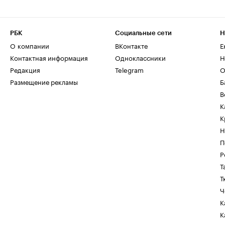
РБК
Социальные сети
Н
О компании
ВКонтакте
Е
Контактная информация
Одноклассники
Н
Редакция
Telegram
О
Размещение рекламы
Б
В
К
К
Н
П
Р
Т
Т
Ч
К
К