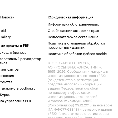
 Новости
Юридическая информация
Информация об ограничениях
roid
О соблюдении авторских прав
allery
Пользовательское соглашение
Политика в отношении обработки
гие продукты РБК
персональных данных
ако для бизнеса
Политика обработки файлов cookie
поративный регистратор
енов
© ООО «БИЗНЕСПРЕСС»,
АО «РОСБИЗНЕСКОНСАЛТИНГ»,
тинг сайтов
1995–2026
. Сообщения и материалы
.решения
информационного агентства «РБК»
(свидетельство о регистрации
комства
средства массовой информации
 знакомств podbor.ru
выдано Федеральной службой
по надзору в сфере связи,
 Курсы
информационных технологий
ла управления РБК
и массовых коммуникаций
(Роскомнадзор) 09.12.2015 за номером
ИА №ФС77-63848) и сетевого издания
«РБК» (свидетельство о регистрации
средства массовой информации