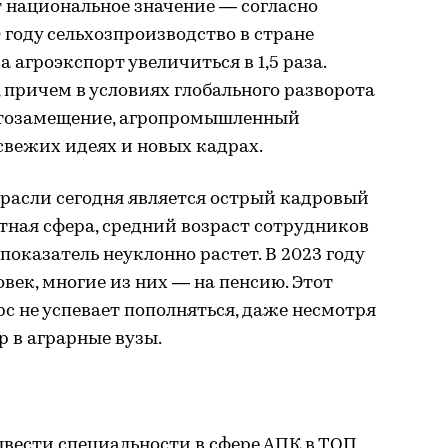
т национальное значение — согласно
 году сельхозпроизводство в стране
а агроэкспорт увеличиться в 1,5 раза.
 причем в условиях глобального разворота
ртозамещение, агропромышленный
свежих идеях и новых кадрах.
трасли сегодня является острый кадровый
тная сфера, средний возраст сотрудников
 показатель неуклонно растет. В 2023 году
овек, многие из них — на пенсию. Этот
 не успевает пополняться, даже несмотря
р в аграрные вузы.
вести специальности в сфере АПК в ТОП