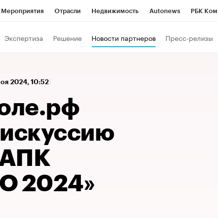
Мероприятия
Отрасли
Недвижимость
Autonews
РБК Ком
а управления РБК
РБК Образование
РБК Курсы
РБК Life
Т
Экспертиза
Решение
Новости партнеров
Пресс-релизы
Город
Стиль
Крипто
РБК Бизнес-среда
Дискуссионный к
Франшизы
Газета
Спецпроекты СПб
Конференции СПб
ноя 2024, 10:52
Политика
Экономика
Бизнес
Технологии и медиа
Фин
поле.рф
дискуссию
 АПК
О 2024»