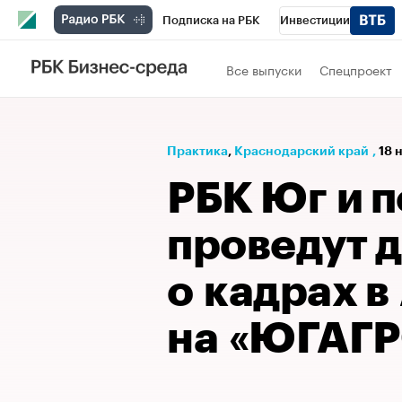
Подписка на РБК
Инвестиции
Телеканал
РБК Вино
Спорт
Школ
Все выпуски
Спецпроект
Визионеры
Национальные проекты
Исследования
Кредитные рейтинги
Практика
⁠,
Краснодарский край
,
18 
Спецпроекты
Проверка контрагентов
РБК Юг и 
Рынок наличной валюты
проведут 
о кадрах в
на «ЮГАГР