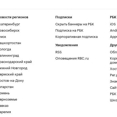
овости регионов
Подписки
РБК
катеринбург
Скрыть баннеры на РБК
iOS
овосибирск
Подписка на РБК
And
мск
Корпоративная подписка
AppG
ашкортостан
Уведомления
Дру
ологда
RSS
Обл
алининград
Оповещения RBC.ru
Кор
раснодарский край
дом
ижний Новгород
Хос
ермский край
Рег
остов-на-Дону
Зна
атарстан
Сайт
юмень
РБК
ерноземье
Шко
авказ
арелия