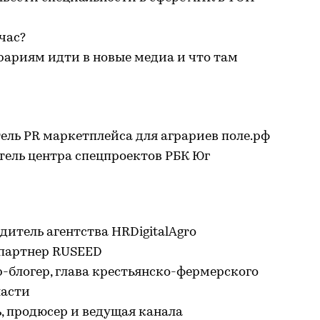
час?
рариям идти в новые медиа и что там
ль PR маркетплейса для аграриев поле.рф
ель центра спецпроектов РБК Юг
дитель агентства HRDigitalAgro
 партнер RUSEED
-блогер, глава крестьянско-фермерского
ласти
ь, продюсер и ведущая канала