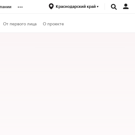
...
Краснодарский край
пании
ренды
От первого лица
О проекте
луб
ансы