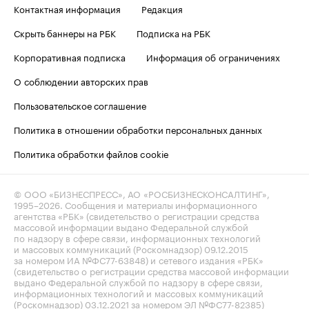
Контактная информация
Редакция
Скрыть баннеры на РБК
Подписка на РБК
Корпоративная подписка
Информация об ограничениях
О соблюдении авторских прав
Пользовательское соглашение
Политика в отношении обработки персональных данных
Политика обработки файлов cookie
© ООО «БИЗНЕСПРЕСС», АО «РОСБИЗНЕСКОНСАЛТИНГ»,
1995–2026
. Сообщения и материалы информационного
агентства «РБК» (свидетельство о регистрации средства
массовой информации выдано Федеральной службой
по надзору в сфере связи, информационных технологий
и массовых коммуникаций (Роскомнадзор) 09.12.2015
за номером ИА №ФС77-63848) и сетевого издания «РБК»
(свидетельство о регистрации средства массовой информации
выдано Федеральной службой по надзору в сфере связи,
информационных технологий и массовых коммуникаций
(Роскомнадзор) 03.12.2021 за номером ЭЛ №ФС77-82385)