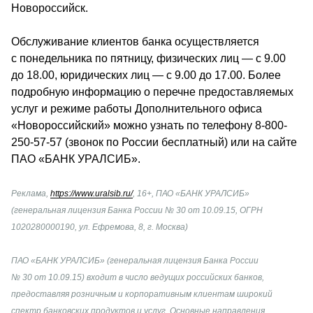
Новороссийск.
Обслуживание клиентов банка осуществляется 
с понедельника по пятницу, физических лиц — с 9.00 
до 18.00, юридических лиц — с 9.00 до 17.00. Более 
подробную информацию о перечне предоставляемых 
услуг и режиме работы Дополнительного офиса 
«Новороссийский» можно узнать по телефону 8-800-
250-57-57 (звонок по России бесплатный) или на сайте 
ПАО «БАНК УРАЛСИБ».
Реклама, 
https://www.uralsib.ru/
, 16+, ПАО «БАНК УРАЛСИБ» 
(генеральная лицензия Банка России № 30 от 10.09.15, ОГРН 
1020280000190, ул. Ефремова, 8, г. Москва) 
ПАО «БАНК УРАЛСИБ» (генеральная лицензия Банка России 
№ 30 от 10.09.15) 
входит в число ведущих российских банков, 
предоставляя розничным и корпоративным клиентам широкий 
спектр банковских продуктов и услуг. Основные направления 