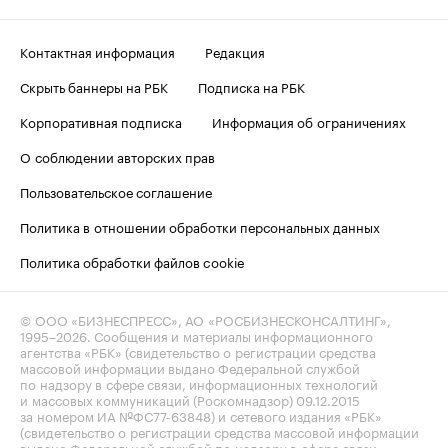
Контактная информация
Редакция
Скрыть баннеры на РБК
Подписка на РБК
Корпоративная подписка
Информация об ограничениях
О соблюдении авторских прав
Пользовательское соглашение
Политика в отношении обработки персональных данных
Политика обработки файлов cookie
© ООО «БИЗНЕСПРЕСС», АО «РОСБИЗНЕСКОНСАЛТИНГ»,
1995–2026
. Сообщения и материалы информационного
агентства «РБК» (свидетельство о регистрации средства
массовой информации выдано Федеральной службой
по надзору в сфере связи, информационных технологий
и массовых коммуникаций (Роскомнадзор) 09.12.2015
за номером ИА №ФС77-63848) и сетевого издания «РБК»
(свидетельство о регистрации средства массовой информации
выдано Федеральной службой по надзору в сфере связи,